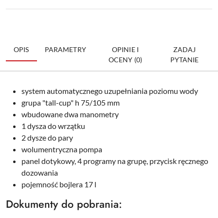
OPIS
PARAMETRY
OPINIE I
ZADAJ
OCENY (0)
PYTANIE
system automatycznego uzupełniania poziomu wody
grupa "tall-cup" h 75/105 mm
wbudowane dwa manometry
1 dysza do wrzątku
2 dysze do pary
wolumentryczna pompa
panel dotykowy, 4 programy na grupę, przycisk ręcznego
dozowania
pojemność bojlera 17 l
Dokumenty do pobrania: