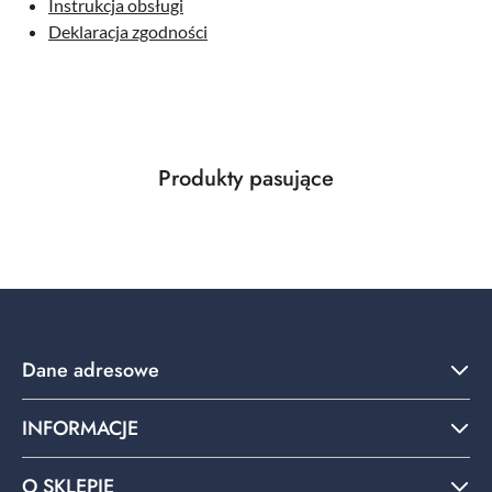
Instrukcja obsługi
Deklaracja zgodności
Produkty
Produkty pasujące
Pomiń karuzelę produktów
o
statusie:
Dane adresowe
INFORMACJE
O SKLEPIE