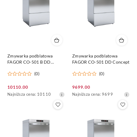
Zmywarka podblatowa
Zmywarka podblatowa
FAGOR CO-501 B DD
FAGOR CO-501 DD Concept
Concept
(0)
(0)
Cena
Cena
10110.00
9699.00
promocyjna:
Najniższa
promocyjna:
Najniższa
Najniższa cena:
10110
Najniższa cena:
9699
cena
cena
z
z
30
30
dni
dni
przed
przed
obniżką
obniżką