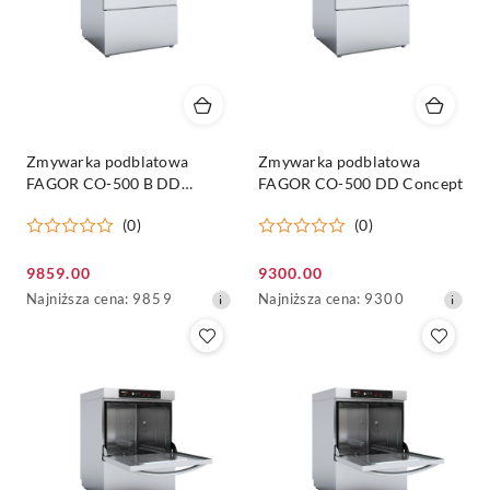
Zmywarka podblatowa
Zmywarka podblatowa
FAGOR CO-500 B DD
FAGOR CO-500 DD Concept
Concept
(0)
(0)
Cena
Cena
9859.00
9300.00
promocyjna:
Najniższa
promocyjna:
Najniższa
Najniższa cena:
9859
Najniższa cena:
9300
cena
cena
z
z
30
30
dni
dni
przed
przed
obniżką
obniżką