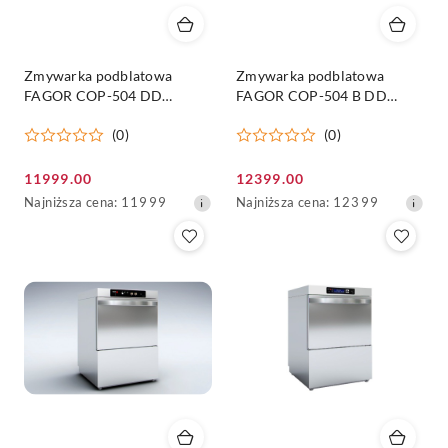
Zmywarka podblatowa
Zmywarka podblatowa
FAGOR COP-504 DD
FAGOR COP-504 B DD
Concept+
Concept+
(0)
(0)
Cena
Cena
11999.00
12399.00
promocyjna:
Najniższa
promocyjna:
Najniższa
Najniższa cena:
11999
Najniższa cena:
12399
cena
cena
z
z
30
30
dni
dni
przed
przed
obniżką
obniżką