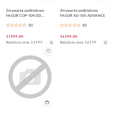
Zmywarka podblatowa
Zmywarka podblatowa
FAGOR COP-504 DD
FAGOR AD-505 ADVANCE
Concept+
(0)
(0)
Cena
Cena
11999.00
16199.00
promocyjna:
Najniższa
promocyjna:
Najniższa
Najniższa cena:
11999
Najniższa cena:
16199
cena
cena
z
z
30
30
dni
dni
przed
przed
obniżką
obniżką