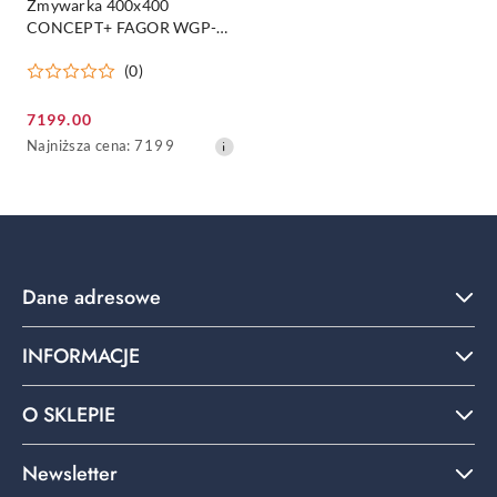
Zmywarka 400x400
CONCEPT+ FAGOR WGP-
400 D 230V1N50Hz
(0)
Cena
7199.00
promocyjna:
Najniższa
Najniższa cena:
7199
cena
z
30
dni
przed
obniżką
Dane adresowe
INFORMACJE
O SKLEPIE
Newsletter