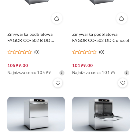
Zmywarka podblatowa
Zmywarka podblatowa
FAGOR CO-502 B DD
FAGOR CO-502 DD Concept
Concept
(0)
(0)
Cena
Cena
10599.00
10199.00
promocyjna:
Najniższa
promocyjna:
Najniższa
Najniższa cena:
10599
Najniższa cena:
10199
cena
cena
z
z
30
30
dni
dni
przed
przed
obniżką
obniżką