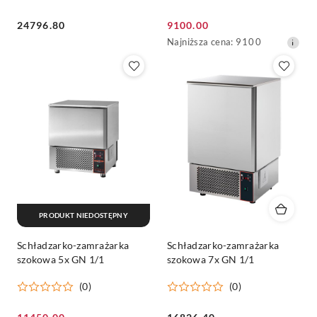
Cena:
Cena
24796.80
9100.00
promocyjna:
Najniższa
Najniższa cena:
9100
cena
z
30
dni
przed
obniżką
PRODUKT NIEDOSTĘPNY
Schładzarko-zamrażarka
Schładzarko-zamrażarka
szokowa 5x GN 1/1
szokowa 7x GN 1/1
(0)
(0)