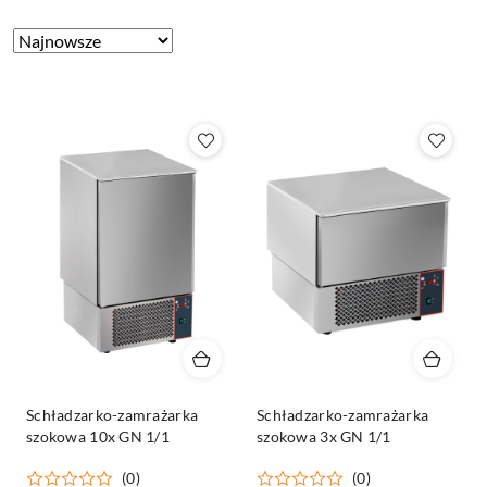
Zastosowano
Sortuj
według
sortowanie:
Najnowsze.
Schładzarko-zamrażarka
Schładzarko-zamrażarka
szokowa 10x GN 1/1
szokowa 3x GN 1/1
(0)
(0)