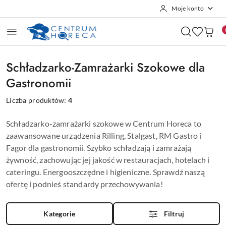
Moje konto
Przejdź do treści głównej
Przejdź do wyszukiwarki
Przejdź do moje konto
Przejdź do menu głównego
Przejdź do stopki
Schładzarko-Zamrażarki Szokowe dla
Gastronomii
Liczba produktów:
4
Schładzarko-zamrażarki szokowe w Centrum Horeca to
zaawansowane urządzenia Rilling, Stalgast, RM Gastro i
Fagor dla gastronomii. Szybko schładzają i zamrażają
żywność, zachowując jej jakość w restauracjach, hotelach i
cateringu. Energooszczędne i higieniczne. Sprawdź naszą
ofertę i podnieś standardy przechowywania!
Kategorie
Filtruj