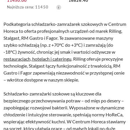
Cena
Cena:
11450.00
16826.40
promocyjna:
Najniższa
Najniższa cena:
11450
cena
z
30
Podkategoria schładzarko-zamrażarek szokowych w Centrum
dni
Horeca to oferta profesjonalnych urządzeń od marek Rilling,
przed
Stalgast, RM Gastro i Fagor. Te zaawansowane maszyny
obniżką
szybko schładzają (np. z +70°C do +3°C) i zamrażają (do
-18°C) żywność, chroniąc jej smak i wartości odżywcze w
restauracjach, hotelach i cateringu
. Rilling oferuje precyzyjne
technologie, Stalgast łączy funkcjonalność z trwałością, RM
Gastro i Fagor zapewniają niezawodność w przystępnej cenie
– wkrótce dostępne w naszym sklepie.
Schładzarko-zamrażarki szokowe są kluczowe dla
bezpiecznego przechowywania potraw – od mięs po desery –
zapobiegając rozwojowi bakterii. Wyposażone w dynamiczne
chłodzenie i intuicyjne sterowanie, spełniają normy HoReCa,
wspierając efektywność kuchni. W Centrum Horeca stawiamy
na sprzęt, który ułatwia pracę – od małych lokali po duże