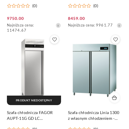
496 L
(0)
(0)
Cena
Cena
9750.00
8459.00
promocyjna:
Najniższa
promocyjna:
Najniższa
Najniższa cena:
Najniższa cena:
9961.77
cena
cena
11474.67
z
z
30
30
dni
dni
przed
przed
obniżką
obniżką
PRODUKT NIEDOSTĘPNY
Szafa chłodnicza FAGOR
Szafa chłodnicza Linia 1300
AUPT-11G GD LC
z własnym chłodzeniem -
ADVANCE
Rilling