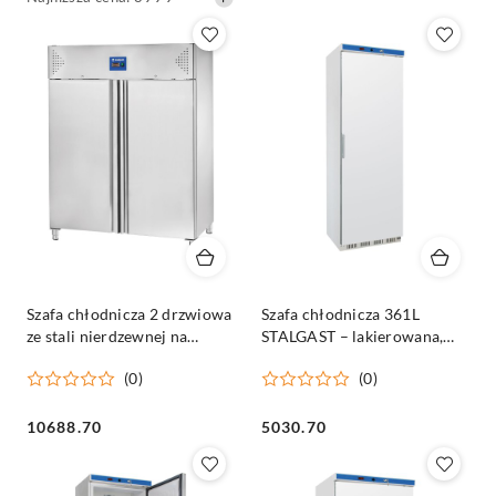
cena
z
30
dni
przed
obniżką
Szafa chłodnicza 2 drzwiowa
Szafa chłodnicza 361L
ze stali nierdzewnej na
STALGAST – lakierowana,
nóżkach, GN 2/1, V 1300 l
wnętrze ABS
(0)
(0)
Cena:
Cena:
10688.70
5030.70