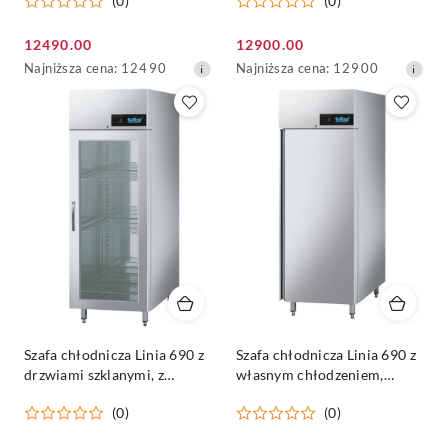
(0)
(0)
Cena
Cena
12490.00
12900.00
promocyjna:
Najniższa
promocyjna:
Najniższa
Najniższa cena:
12490
Najniższa cena:
12900
cena
cena
z
z
30
30
dni
dni
przed
przed
obniżką
obniżką
Szafa chłodnicza Linia 690 z
Szafa chłodnicza Linia 690 z
drzwiami szklanymi, z
własnym chłodzeniem,
oświetleniem LED, z
AHKMN0690001 | Rilling
(0)
(0)
własnym chłodzeniem,
AHKMN06900V1 | Rilling