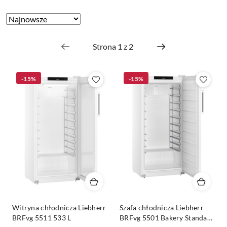
Zastosowano
Sortuj
według
sortowanie:
Najnowsze.
-15%
-15%
Witryna chłodnicza Liebherr
Szafa chłodnicza Liebherr
BRFvg 5511 533 L
BRFvg 5501 Bakery Standard