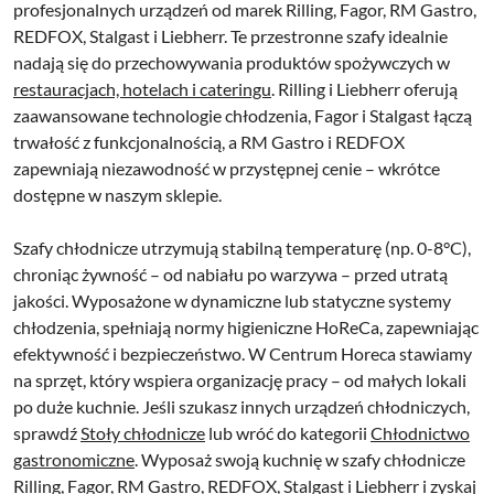
profesjonalnych urządzeń od marek Rilling, Fagor, RM Gastro,
REDFOX, Stalgast i Liebherr. Te przestronne szafy idealnie
nadają się do przechowywania produktów spożywczych w
restauracjach, hotelach i cateringu
. Rilling i Liebherr oferują
zaawansowane technologie chłodzenia, Fagor i Stalgast łączą
trwałość z funkcjonalnością, a RM Gastro i REDFOX
zapewniają niezawodność w przystępnej cenie – wkrótce
dostępne w naszym sklepie.
Szafy chłodnicze utrzymują stabilną temperaturę (np. 0-8°C),
chroniąc żywność – od nabiału po warzywa – przed utratą
jakości. Wyposażone w dynamiczne lub statyczne systemy
chłodzenia, spełniają normy higieniczne HoReCa, zapewniając
efektywność i bezpieczeństwo. W Centrum Horeca stawiamy
na sprzęt, który wspiera organizację pracy – od małych lokali
po duże kuchnie. Jeśli szukasz innych urządzeń chłodniczych,
sprawdź
Stoły chłodnicze
lub wróć do kategorii
Chłodnictwo
gastronomiczne
. Wyposaż swoją kuchnię w szafy chłodnicze
Rilling, Fagor, RM Gastro, REDFOX, Stalgast i Liebherr i zyskaj