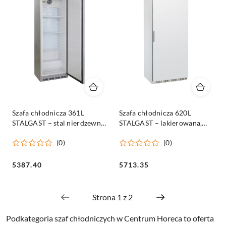
Szafa chłodnicza 361L
Szafa chłodnicza 620L
STALGAST – stal nierdzewna
STALGAST – lakierowana,
z wnętrzem ABS
wnętrze ABS
(0)
(0)
Cena:
Cena:
5387.40
5713.35
Podkategoria szaf chłodniczych w Centrum Horeca to oferta