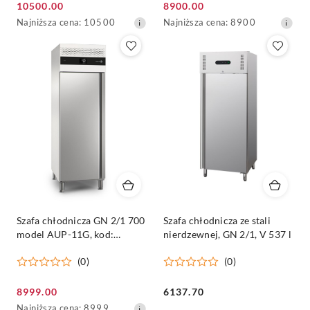
Cena
Cena
10500.00
8900.00
promocyjna:
Najniższa
promocyjna:
Najniższa
Najniższa cena:
10500
Najniższa cena:
8900
cena
cena
z
z
30
30
dni
dni
przed
przed
obniżką
obniżką
Szafa chłodnicza GN 2/1 700
Szafa chłodnicza ze stali
model AUP-11G, kod:
nierdzewnej, GN 2/1, V 537 l
19089406 - FAGOR
(0)
(0)
Cena
Cena:
8999.00
6137.70
promocyjna:
Najniższa
Najniższa cena:
8999