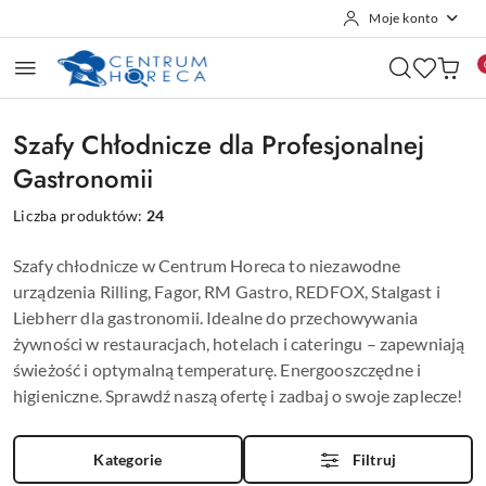
Moje konto
Przejdź do treści głównej
Przejdź do wyszukiwarki
Przejdź do moje konto
Przejdź do menu głównego
Przejdź do stopki
Szafy Chłodnicze dla Profesjonalnej
Gastronomii
Liczba produktów:
24
Szafy chłodnicze w Centrum Horeca to niezawodne
urządzenia Rilling, Fagor, RM Gastro, REDFOX, Stalgast i
Liebherr dla gastronomii. Idealne do przechowywania
żywności w restauracjach, hotelach i cateringu – zapewniają
świeżość i optymalną temperaturę. Energooszczędne i
higieniczne. Sprawdź naszą ofertę i zadbaj o swoje zaplecze!
Kategorie
Filtruj