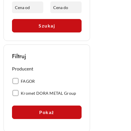
Szukaj
Filtruj
Producent
Producent:
FAGOR
Producent:
Kromet DORA METAL Group
Pokaż