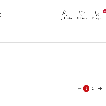
0
Moje konto
Ulubione
Koszyk
1
2