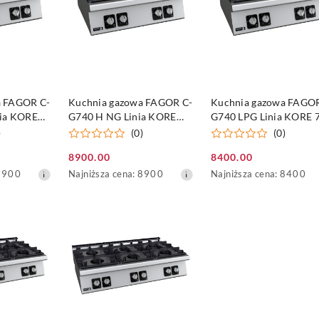
SZYKA
DO KOSZYKA
DO KOSZYKA
a FAGOR C-
Kuchnia gazowa FAGOR C-
Kuchnia gazowa FAGOR
nia KORE
G740 H NG Linia KORE
G740 LPG Linia KORE 
700
)
(0)
(0)
8900.00
8400.00
Cena
Cena
Najniższa
Najniższa
8900
Najniższa cena:
8900
Najniższa cena:
8400
promocyjna:
promocyjna:
cena
cena
z
z
30
30
dni
dni
przed
przed
obniżką
obniżką