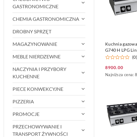
GASTRONOMICZNE
CHEMIA GASTRONOMICZNA
DROBNY SPRZĘT
DO KO
MAGAZYNOWANIE
Kuchnia gazow
G740 H LPG Li
700
MEBLE NIERDZEWNE
(0
8900.00
NACZYNIA I PRZYBORY
Cena
Najniższa
Najniższa cena:
KUCHENNE
promocyjna:
cena
z
PIECE KONWEKCYJNE
30
dni
PIZZERIA
przed
obniżką
PROMOCJE
PRZECHOWYWANIE I
TRANSPORT ŻYWNOŚCI