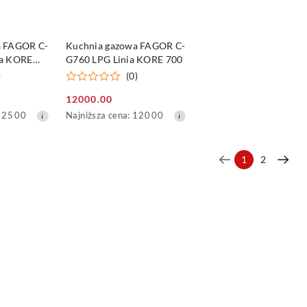
SZYKA
DO KOSZYKA
a FAGOR C-
Kuchnia gazowa FAGOR C-
ia KORE
G760 LPG Linia KORE 700
)
(0)
12000.00
Cena
Najniższa
12500
Najniższa cena:
12000
promocyjna:
cena
z
30
1
2
dni
przed
obniżką