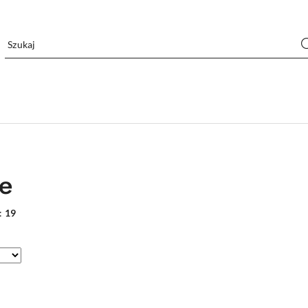
e
:
19