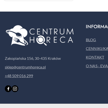
INFORMA
BLOG
CENNIKI/K
KONTAKT
Zakopiańska 156, 30-435 Kraków
O NAS - EV
sklep@centrumhoreca.pl
+48 509 016 299