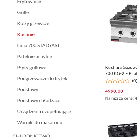
Frytownice
Grille
Kotły grzewcze
Kuchnie
Linia 700 STALGAST
Patelnie uchylne
DO KO
Płyty grillowe
Kuchnia Gazow
700 KG-2 – Pro
Podgrzewacze do frytek
Moc Gotowania 
(0
Kuchni
Podstawy
4990.00
Cena
Najniższa
Najniższa cena:
Podstawy chłodzące
promocyjna:
cena
z
Urządzenia uzupełniające
30
dni
Warniki do makaronu
przed
obniżką
CHŁODNICTWO