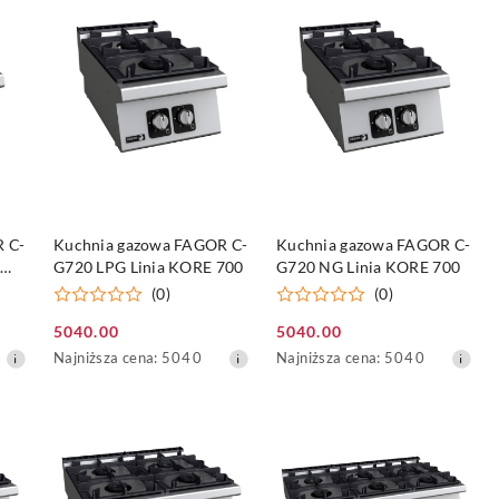
DO KOSZYKA
DO KOSZYKA
 C-
Kuchnia gazowa FAGOR C-
Kuchnia gazowa FAGOR C-
G720 LPG Linia KORE 700
G720 NG Linia KORE 700
(0)
(0)
5040.00
5040.00
Cena
Cena
Najniższa
Najniższa
Najniższa cena:
5040
Najniższa cena:
5040
promocyjna:
promocyjna:
cena
cena
z
z
30
30
dni
dni
przed
przed
obniżką
obniżką