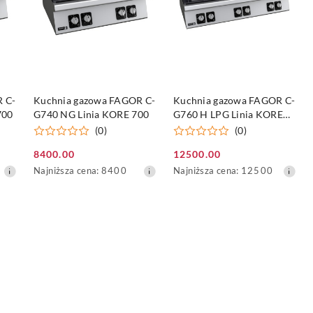
DO KOSZYKA
DO KOSZYKA
 C-
Kuchnia gazowa FAGOR C-
Kuchnia gazowa FAGOR C-
700
G740 NG Linia KORE 700
G760 H LPG Linia KORE
700
(0)
(0)
8400.00
12500.00
Cena
Cena
Najniższa
Najniższa
Najniższa cena:
8400
Najniższa cena:
12500
promocyjna:
promocyjna:
cena
cena
z
z
30
30
dni
dni
przed
przed
obniżką
obniżką