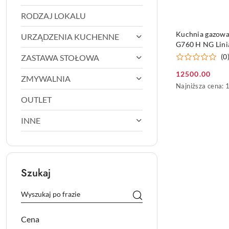
RODZAJ LOKALU
DO KO
Kuchnia gazow
URZĄDZENIA KUCHENNE
G760 H NG Lin
700
(0
ZASTAWA STOŁOWA
12500.00
ZMYWALNIA
Cena
Najniższa
Najniższa cena:
promocyjna:
cena
OUTLET
z
30
INNE
dni
przed
obniżką
Szukaj
Cena