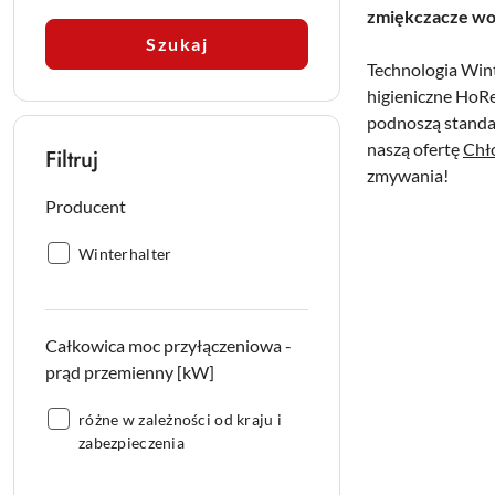
zmiękczacze wo
Szukaj
Technologia Winte
higieniczne HoRe
podnoszą standar
naszą ofertę
Chł
Filtruj
zmywania!
Producent
Producent:
Winterhalter
Całkowica moc przyłączeniowa -
prąd przemienny [kW]
Całkowica
różne w zależności od kraju i
moc
zabezpieczenia
przyłączeniowa
-