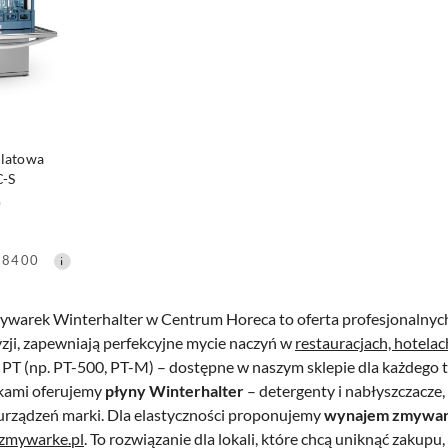
SZYKA
latowa
C-S
)
28400
ywarek Winterhalter w Centrum Horeca to oferta profesjonalnych
yzji, zapewniają perfekcyjne mycie naczyń w
restauracjach, hotelac
 PT (np. PT-500, PT-M) – dostępne w naszym sklepie dla każdego 
kami oferujemy
płyny Winterhalter
– detergenty i nabłyszczacze,
rządzeń marki. Dla elastyczności proponujemy
wynajem zmywar
jzmywarke.pl
. To rozwiązanie dla lokali, które chcą uniknąć zak