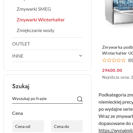
Zmywarki SMEG
Zmywarki Winterhalter
Zmiękczanie wody
OUTLET
DO KO
Zmywarka podb
Winterhalter U
INNE
(0
29600.00
Cena
Najniższa
Najniższa cena:
promocyjna:
cena
Szukaj
z
30
Podkategoria zm
dni
niemieckiej prec
przed
po wydajne serie
obniżką
Cena
Wraz ze zmywar
dopasowane do u
https://wynajmi