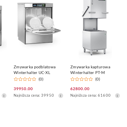
30
30
dni
dni
przed
przed
obniżką
obniżką
DO KOSZYKA
DO KOSZYKA
Zmywarka podblatowa
Zmywarka kapturowa
Winterhalter UC-XL
Winterhalter PT-M
(0)
(0)
39950.00
62800.00
Cena
Cena
Najniższa
Najniższa
Najniższa cena:
39950
Najniższa cena:
61600
promocyjna:
promocyjna:
cena
cena
z
z
30
30
dni
dni
przed
przed
obniżką
obniżką