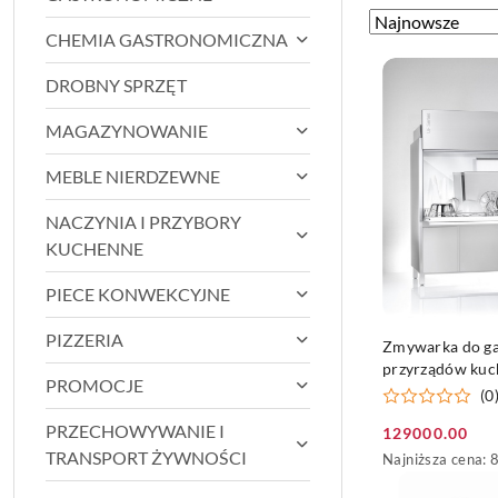
Zastosowano
Sortuj
CHEMIA GASTRONOMICZNA
według
sortowanie:
Najnowsze.
DROBNY SPRZĘT
MAGAZYNOWANIE
MEBLE NIERDZEWNE
NACZYNIA I PRZYBORY
KUCHENNE
PIECE KONWEKCYJNE
DO KO
PIZZERIA
Zmywarka do ga
przyrządów ku
PROMOCJE
Winterhalter U
(0
PRZECHOWYWANIE I
129000.00
Cena
TRANSPORT ŻYWNOŚCI
Najniższa
Najniższa cena:
promocyjna:
cena
z