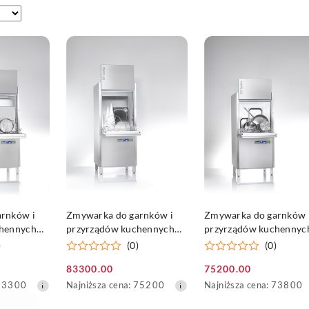
SZYKA
DO KOSZYKA
DO KOSZYKA
rnków i
Zmywarka do garnków i
Zmywarka do garnków 
chennych
przyrządów kuchennych
przyrządów kuchennyc
F-XL
Winterhalter UF-L
Winterhalter UF-M
)
(0)
(0)
83300.00
75200.00
Cena
Cena
Najniższa
Najniższa
83300
Najniższa cena:
75200
Najniższa cena:
73800
promocyjna:
promocyjna:
cena
cena
z
z