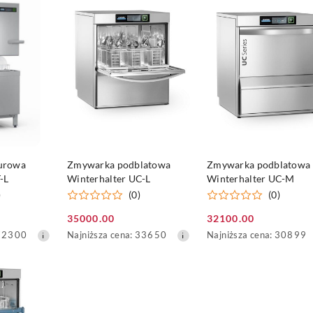
30
30
dni
dni
przed
przed
obniżką
obniżką
SZYKA
DO KOSZYKA
DO KOSZYKA
urowa
Zmywarka podblatowa
Zmywarka podblatowa
-L
Winterhalter UC-L
Winterhalter UC-M
)
(0)
(0)
35000.00
32100.00
Cena
Cena
Najniższa
Najniższa
72300
Najniższa cena:
33650
Najniższa cena:
30899
promocyjna:
promocyjna:
cena
cena
z
z
30
30
dni
dni
przed
przed
obniżką
obniżką