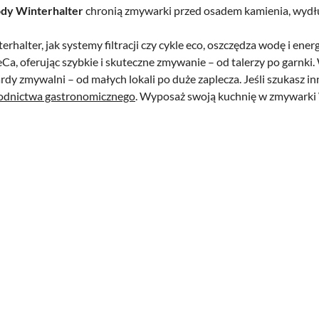
dy Winterhalter
chronią zmywarki przed osadem kamienia, wydłu
rhalter, jak systemy filtracji czy cykle eco, oszczędza wodę i ene
Ca, oferując szybkie i skuteczne zmywanie – od talerzy po garnki
dy zmywalni – od małych lokali po duże zaplecza. Jeśli szukasz i
odnictwa gastronomicznego
. Wyposaż swoją kuchnię w zmywarki 