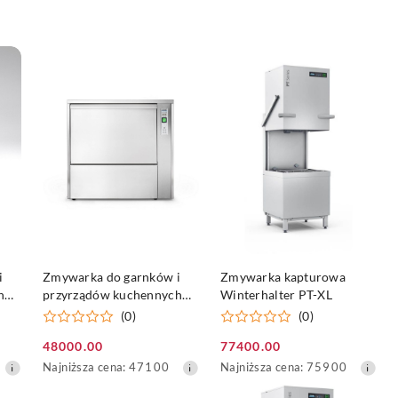
DO KOSZYKA
DO KOSZYKA
i
Zmywarka do garnków i
Zmywarka kapturowa
h
przyrządów kuchennych
Winterhalter PT-XL
Winterhalter GS 630
(0)
(0)
48000.00
77400.00
Cena
Cena
Najniższa
Najniższa
Najniższa cena:
47100
Najniższa cena:
75900
promocyjna:
promocyjna:
cena
cena
z
z