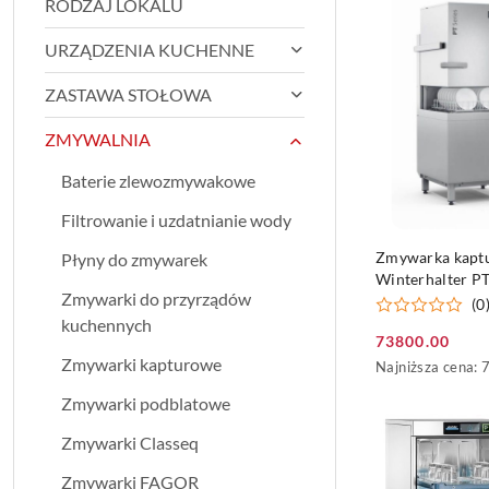
RODZAJ LOKALU
30
dni
URZĄDZENIA KUCHENNE
przed
obniżką
ZASTAWA STOŁOWA
ZMYWALNIA
Baterie zlewozmywakowe
Filtrowanie i uzdatnianie wody
DO KO
Zmywarka kapt
Płyny do zmywarek
Winterhalter PT
Zmywarki do przyrządów
(0
kuchennych
73800.00
Cena
Zmywarki kapturowe
Najniższa
Najniższa cena:
promocyjna:
cena
Zmywarki podblatowe
z
30
Zmywarki Classeq
dni
przed
Zmywarki FAGOR
obniżką