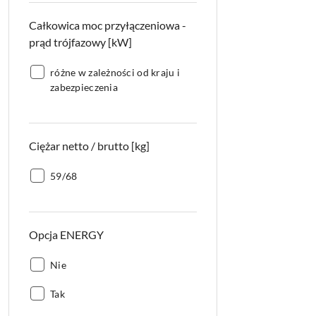
prąd
Całkowica moc przyłączeniowa -
przemienny
[kW]:
prąd trójfazowy [kW]
Całkowica
różne w zależności od kraju i
moc
zabezpieczenia
przyłączeniowa
-
prąd
Ciężar netto / brutto [kg]
trójfazowy
[kW]:
Ciężar
59/68
netto
/
brutto
Opcja ENERGY
[kg]:
Opcja
Nie
ENERGY:
Opcja
Tak
ENERGY: