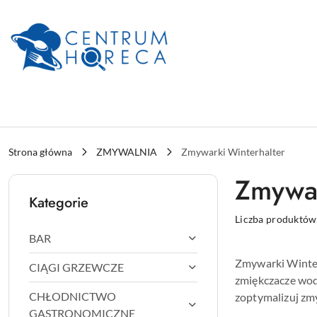
Przejdź do treści głównej
Przejdź do wyszukiwarki
Przejdź do moje konto
Przejdź do menu głównego
Przejdź do stopki
Strona główna
ZMYWALNIA
Zmywarki Winterhalter
Zmywar
Kategorie
Liczba produktów
BAR
Zmywarki Winter
CIĄGI GRZEWCZE
zmiękczacze wody
CHŁODNICTWO
zoptymalizuj zm
GASTRONOMICZNE