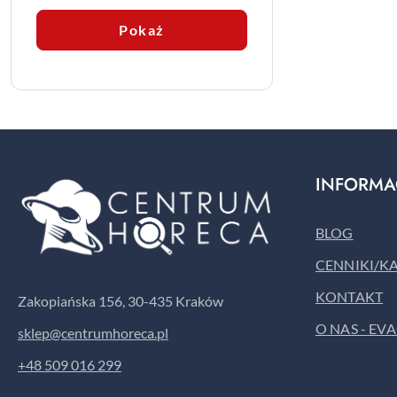
Pokaż
INFORMA
BLOG
CENNIKI/K
KONTAKT
Zakopiańska 156, 30-435 Kraków
O NAS - EV
sklep@centrumhoreca.pl
+48 509 016 299