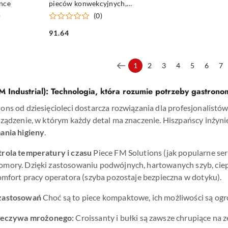
ence
pieców konwekcyjnych,
430x340 mm
)
(0)
91.64
Cena:
1
2
3
4
5
6
7
M Industrial): Technologia, która rozumie potrzeby gastronom
ns od dziesięcioleci dostarcza rozwiązania dla profesjonalistów
ządzenie, w którym każdy detal ma znaczenie. Hiszpańscy inżynier
ania higieny
.
rola temperatury i czasu
Piece FM Solutions (jak popularne se
mory. Dzięki zastosowaniu podwójnych, hartowanych szyb, ciepło
omfort pracy operatora (szyba pozostaje bezpieczna w dotyku).
zastosowań
Choć są to piece kompaktowe, ich możliwości są ogr
ieczywa mrożonego:
Croissanty i bułki są zawsze chrupiące na z