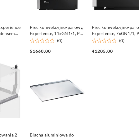
SZYKA
DO KOSZYKA
DO KOSZYKA
Experience
Piec konwekcyjno-parowy,
Piec konwekcyjno-paro
ondensem
Experience, 11xGN1/1, P
Experience, 7xGN1/1, 
18.5 kW
10.25 kW
)
(0)
(0)
51660.00
41205.00
Cena:
Cena:
SZYKA
DO KOSZYKA
owania 2-
Blacha aluminiowa do