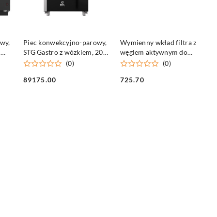
DO KOSZYKA
DO KOSZYKA
wy,
Piec konwekcyjno-parowy,
Wymienny wkład filtra z
P
STG Gastro z wózkiem, 20
węglem aktywnym do
GN 1/1, P 36.25 kW, U 400
9100907
(0)
(0)
V
89175.00
725.70
Cena:
Cena: