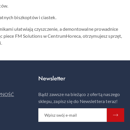
tów.
tnych biszkoptów i ciastek.
nikami ułatwiają czyszczenie, a demontowalne prowadnice
ąc piece FM Solutions w CentrumHoreca, otrzymujesz sprzęt,
.
Newsletter
ĘPNOŚĆ
Bądź zawsze na bieżąco z ofertą naszego
sklepu, zapisz się do Newslettera teraz!