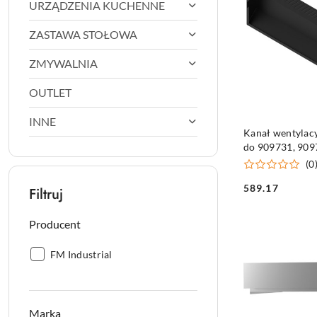
URZĄDZENIA KUCHENNE
ZASTAWA STOŁOWA
ZMYWALNIA
OUTLET
INNE
DO KO
Kanał wentylacy
do 909731, 909
(0
589.17
Filtruj
Cena:
Producent
Producent:
FM Industrial
Marka