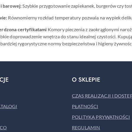
i barowej:
Szybkie przygotowanie zapiekanek, burgerów czy tos
wie:
Równomierny rozkład temperatury pozwala na wypiek delika
erdzona certyfikatami
Komory pieczenia z zaokrąglonymi naroż
ybkie doprowadzenie wnętrza do stanu idealnej czystości. Kupuj
jbardziej rygorystyczne normy bezpieczeństwa i higieny żywności
CJE
O SKLEPIE
CZAS REALIZACJI I DOST
ATALOGI
PŁATNOŚCI
POLITYKA PRYWATNOŚCI
ACO
REGULAMIN