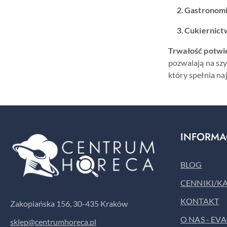
Gastronomi
Cukiernict
Trwałość potwi
pozwalają na sz
który spełnia na
INFORMA
BLOG
CENNIKI/K
KONTAKT
Zakopiańska 156, 30-435 Kraków
O NAS - EV
sklep@centrumhoreca.pl