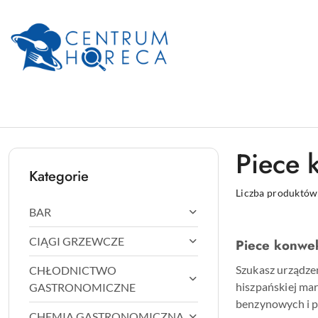
Przejdź do treści głównej
Przejdź do wyszukiwarki
Przejdź do moje konto
Przejdź do menu głównego
Przejdź do stopki
Piece 
Kategorie
Liczba produktów
BAR
CIĄGI GRZEWCZE
Piece konwe
Szukasz urządzen
CHŁODNICTWO
hiszpańskiej ma
GASTRONOMICZNE
benzynowych i pu
CHEMIA GASTRONOMICZNA