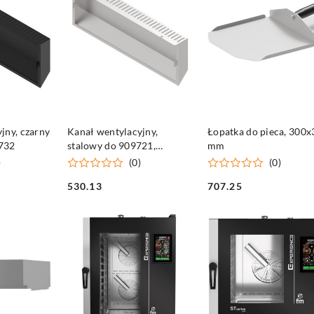
SZYKA
DO KOSZYKA
DO KOSZYKA
jny, czarny
Kanał wentylacyjny,
Łopatka do pieca, 300
732
stalowy do 909721,
mm
909722
)
(0)
(0)
530.13
707.25
Cena:
Cena: