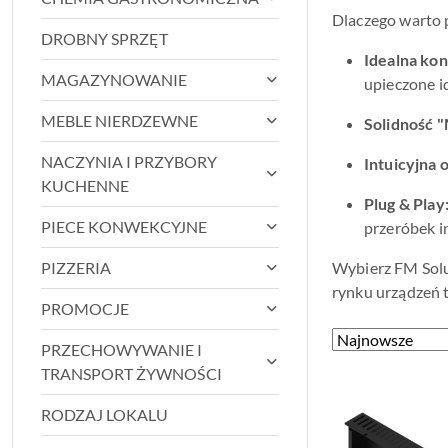
Dlaczego warto 
DROBNY SPRZĘT
Idealna ko
MAGAZYNOWANIE
upieczone i
MEBLE NIERDZEWNE
Solidność "
NACZYNIA I PRZYBORY
Intuicyjna 
KUCHENNE
Plug & Play
PIECE KONWEKCYJNE
przeróbek in
PIZZERIA
Wybierz FM Solut
rynku urządzeń 
PROMOCJE
Zastosowano
Sortuj
PRZECHOWYWANIE I
według
sortowanie:
TRANSPORT ŻYWNOŚCI
Najnowsze.
RODZAJ LOKALU