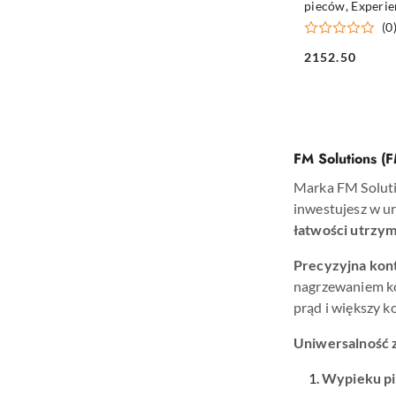
pieców, Experi
(0
2152.50
Cena:
FM Solutions (F
Marka FM Solutio
inwestujesz w ur
łatwości utrzym
Precyzyjna kont
nagrzewaniem ko
prąd i większy k
Uniwersalność 
Wypieku p