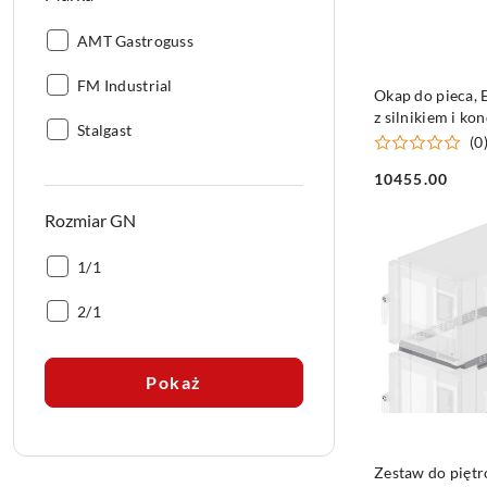
Marka:
AMT Gastroguss
Marka:
FM Industrial
DO KO
Okap do pieca, 
z silnikiem i k
Marka:
Stalgast
pary
(0
10455.00
Cena:
Rozmiar GN
Rozmiar
1/1
GN:
Rozmiar
2/1
GN:
Pokaż
DO KO
Zestaw do piętr