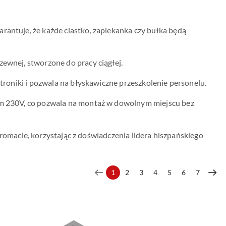
antuje, że każde ciastko, zapiekanka czy bułka będą
ewnej, stworzone do pracy ciągłej.
troniki i pozwala na błyskawiczne przeszkolenie personelu.
m 230V, co pozwala na montaż w dowolnym miejscu bez
romacie, korzystając z doświadczenia lidera hiszpańskiego
1
2
3
4
5
6
7