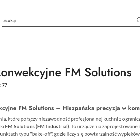
konwekcyjne FM Solutions
:
77
kcyjne FM Solutions – Hiszpańska precyzja w k
ia, które połączy niezawodność profesjonalnej kuchni z ograni
rki
FM Solutions (FM Industrial)
. To urządzenia zaprojektowane z
nktach typu "bake-off", gdzie liczy się powtarzalność wypieków 