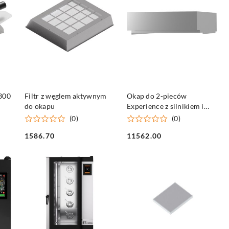
DO KOSZYKA
DO KOSZYKA
x300
Filtr z węglem aktywnym
Okap do 2-pieców
do okapu
Experience z silnikiem i
kondensem pary
(0)
(0)
1586.70
11562.00
Cena:
Cena: