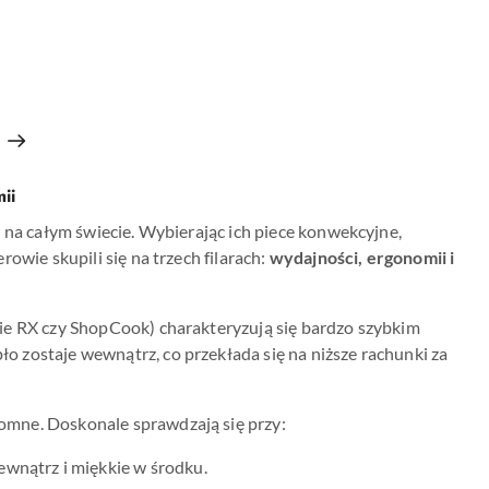
ii
 na całym świecie. Wybierając ich piece konwekcyjne,
owie skupili się na trzech filarach:
wydajności, ergonomii i
rie RX czy ShopCook) charakteryzują się bardzo szybkim
 zostaje wewnątrz, co przekłada się na niższe rachunki za
omne. Doskonale sprawdzają się przy:
ewnątrz i miękkie w środku.