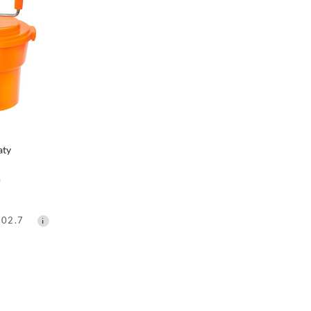
SZYKA
aty
)
602.7