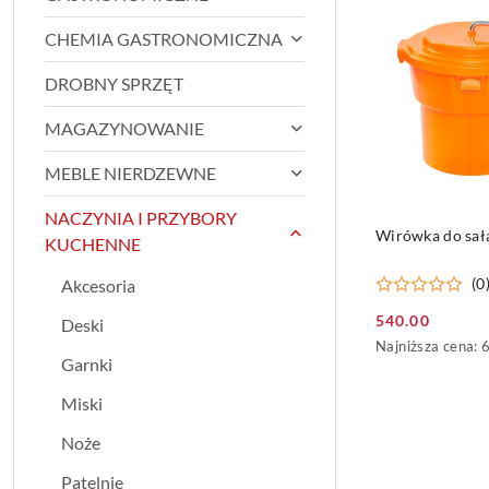
CHEMIA GASTRONOMICZNA
DROBNY SPRZĘT
MAGAZYNOWANIE
MEBLE NIERDZEWNE
NACZYNIA I PRZYBORY
DO KO
Wirówka do sał
KUCHENNE
(0
Akcesoria
540.00
Deski
Cena
Najniższa
Najniższa cena:
promocyjna:
Garnki
cena
z
Miski
30
dni
Noże
przed
obniżką
Patelnie