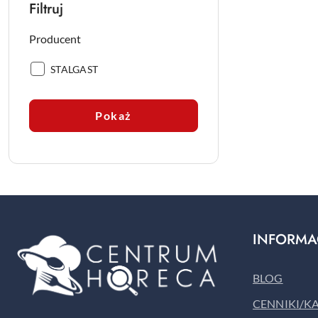
Filtruj
Producent
Producent:
STALGAST
Pokaż
INFORMA
BLOG
CENNIKI/K