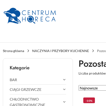
Przejdź do treści głównej
Przejdź do wyszukiwarki
Przejdź do moje konto
Przejdź do menu głównego
Przejdź do stopki
Strona główna
NACZYNIA I PRZYBORY KUCHENNE
Pozos
Pozost
Kategorie
Liczba produktów
BAR
Zastosowano
Sortuj
CIĄGI GRZEWCZE
według
sortowanie:
CHŁODNICTWO
Najnowsze.
-10%
GASTRONOMICZNE