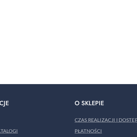
CJE
O SKLEPIE
CZAS REALIZACJI I DOST
ATALOGI
PŁATNOŚCI