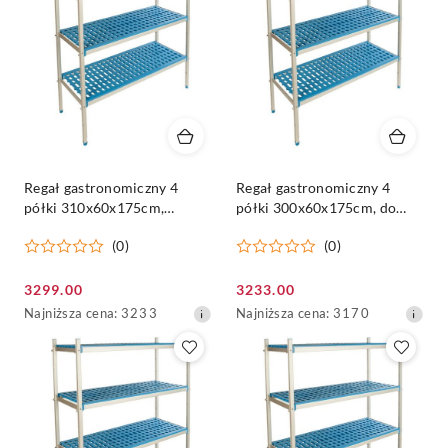
obniżką
obniżką
Regał gastronomiczny 4
Regał gastronomiczny 4
półki 310x60x175cm,
półki 300x60x175cm, do
modułowy, aluminiowy -
kuchni, aluminiowy -
(0)
(0)
ALUSHELF
ALUSHELF
Cena
Cena
3299.00
3233.00
promocyjna:
Najniższa
promocyjna:
Najniższa
Najniższa cena:
3233
Najniższa cena:
3170
cena
cena
z
z
30
30
dni
dni
przed
przed
obniżką
obniżką