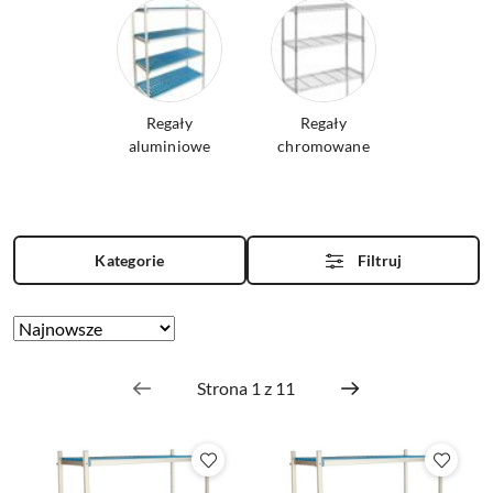
Regały
Regały
aluminiowe
chromowane
Kategorie
Filtruj
Zastosowano
Sortuj
według
sortowanie:
Najnowsze.