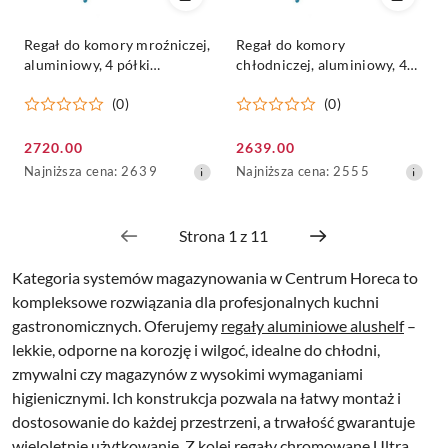
Regał do komory mroźniczej,
Regał do komory
aluminiowy, 4 półki
chłodniczej, aluminiowy, 4
230x60x175cm - ALUSHELF
półki 220x60x175cm -
(0)
(0)
ALUSHELF
Cena
Cena
2720.00
2639.00
promocyjna:
Najniższa
promocyjna:
Najniższa
Najniższa cena:
2639
Najniższa cena:
2555
cena
cena
z
z
30
30
dni
dni
przed
przed
Kategoria systemów magazynowania w Centrum Horeca to
obniżką
obniżką
kompleksowe rozwiązania dla profesjonalnych kuchni
gastronomicznych. Oferujemy
regały aluminiowe alushelf
–
lekkie, odporne na korozję i wilgoć, idealne do chłodni,
zmywalni czy magazynów z wysokimi wymaganiami
higienicznymi. Ich konstrukcja pozwala na łatwy montaż i
dostosowanie do każdej przestrzeni, a trwałość gwarantuje
wieloletnie użytkowanie. Z kolei
regały chromowane Ultra