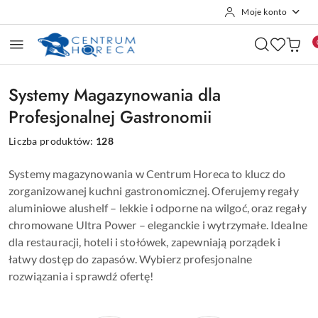
Moje konto
Przejdź do treści głównej
Przejdź do wyszukiwarki
Przejdź do moje konto
Przejdź do menu głównego
Przejdź do stopki
Systemy Magazynowania dla
Profesjonalnej Gastronomii
Liczba produktów:
128
Systemy magazynowania w Centrum Horeca to klucz do
zorganizowanej kuchni gastronomicznej. Oferujemy regały
aluminiowe alushelf – lekkie i odporne na wilgoć, oraz regały
chromowane Ultra Power – eleganckie i wytrzymałe. Idealne
dla restauracji, hoteli i stołówek, zapewniają porządek i
łatwy dostęp do zapasów. Wybierz profesjonalne
rozwiązania i sprawdź ofertę!