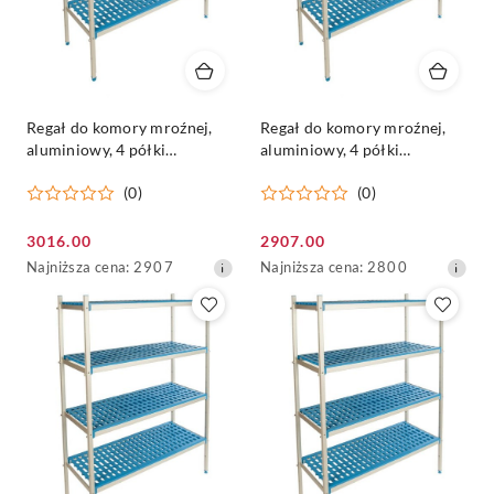
Regał do komory mroźnej,
Regał do komory mroźnej,
aluminiowy, 4 półki
aluminiowy, 4 półki
270x60x175cm - ALUSHELF
260x60x175cm - ALUSHELF
(0)
(0)
Cena
Cena
3016.00
2907.00
promocyjna:
Najniższa
promocyjna:
Najniższa
Najniższa cena:
2907
Najniższa cena:
2800
cena
cena
z
z
30
30
dni
dni
przed
przed
obniżką
obniżką