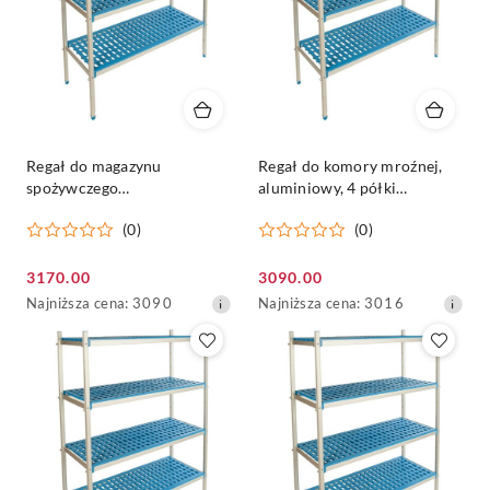
Regał do magazynu
Regał do komory mroźnej,
spożywczego
aluminiowy, 4 półki
290x60x175cm, aluminiowy,
280x60x175cm - ALUSHELF
(0)
(0)
4 półki - ALUSHELF
Cena
Cena
3170.00
3090.00
promocyjna:
Najniższa
promocyjna:
Najniższa
Najniższa cena:
3090
Najniższa cena:
3016
cena
cena
z
z
30
30
dni
dni
przed
przed
obniżką
obniżką