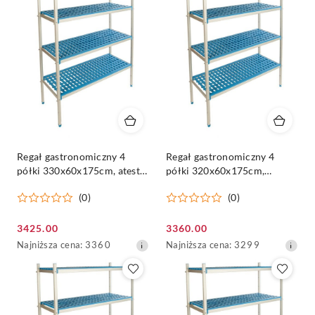
Regał gastronomiczny 4
Regał gastronomiczny 4
półki 330x60x175cm, atest
półki 320x60x175cm,
PZH, aluminiowy -
HACCAP, aluminiowy -
(0)
(0)
ALUSHELF
ALUSHELF
Cena
Cena
3425.00
3360.00
promocyjna:
Najniższa
promocyjna:
Najniższa
Najniższa cena:
3360
Najniższa cena:
3299
cena
cena
z
z
30
30
dni
dni
przed
przed