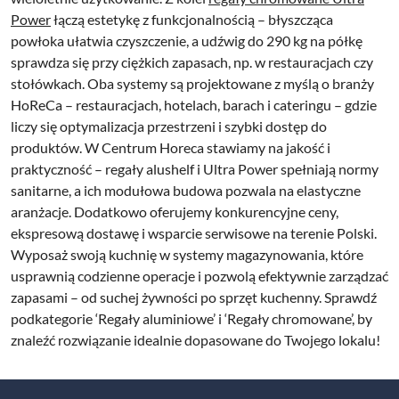
Power
łączą estetykę z funkcjonalnością – błyszcząca
powłoka ułatwia czyszczenie, a udźwig do 290 kg na półkę
sprawdza się przy ciężkich zapasach, np. w restauracjach czy
stołówkach. Oba systemy są projektowane z myślą o branży
HoReCa – restauracjach, hotelach, barach i cateringu – gdzie
liczy się optymalizacja przestrzeni i szybki dostęp do
produktów. W Centrum Horeca stawiamy na jakość i
praktyczność – regały alushelf i Ultra Power spełniają normy
sanitarne, a ich modułowa budowa pozwala na elastyczne
aranżacje. Dodatkowo oferujemy konkurencyjne ceny,
ekspresową dostawę i wsparcie serwisowe na terenie Polski.
Wyposaż swoją kuchnię w systemy magazynowania, które
usprawnią codzienne operacje i pozwolą efektywnie zarządzać
zapasami – od suchej żywności po sprzęt kuchenny. Sprawdź
podkategorie ‘Regały aluminiowe’ i ‘Regały chromowane’, by
znaleźć rozwiązanie idealnie dopasowane do Twojego lokalu!