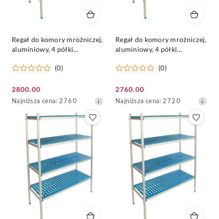
Regał do komory mroźniczej,
Regał do komory mroźniczej,
aluminiowy, 4 półki
aluminiowy, 4 półki
250x60x175cm - ALUSHELF
240x60x175cm - ALUSHELF
(0)
(0)
Cena
Cena
2800.00
2760.00
promocyjna:
Najniższa
promocyjna:
Najniższa
Najniższa cena:
2760
Najniższa cena:
2720
cena
cena
z
z
30
30
dni
dni
przed
przed
obniżką
obniżką