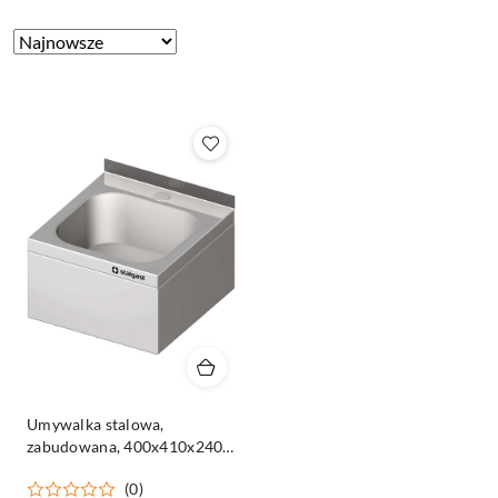
Zastosowano
Sortuj
według
sortowanie:
Najnowsze.
Umywalka stalowa,
zabudowana, 400x410x240
mm
(0)