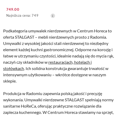
Cena
749.00
promocyjna:
Najniższa
Najniższa cena:
749
cena
z
30
Podkategoria umywalek nierdzewnych w Centrum Horeca to
dni
oferta STALGAST – mebli nierdzewnych prosto z Radomia.
przed
Umywalki z wysokiej jakości stali nierdzewnej to niezbędny
obniżką
element każdej kuchni gastronomicznej. Odporne na korozję i
łatwe w utrzymaniu czystości, idealnie nadają się do mycia rąk,
naczyń czy składników w
restauracjach, hotelach i
stołówkach
. Ich solidna konstrukcja gwarantuje trwałość w
intensywnym użytkowaniu – wkrótce dostępne w naszym
sklepie.
Produkcja w Radomiu zapewnia polską jakość i precyzję
wykonania. Umywalki nierdzewne STALGAST spełniają normy
sanitarne HoReCa, oferując praktyczne rozwiązanie dla
zaplecza kuchennego. W Centrum Horeca stawiamy na sprzęt,