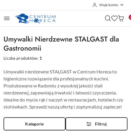
Moje konto
Przejdź do treści głównej
Przejdź do wyszukiwarki
Przejdź do moje konto
Przejdź do menu głównego
Przejdź do stopki
Umywalki Nierdzewne STALGAST dla
Gastronomii
Liczba produktów:
1
Umywalki nierdzewne STALGAST w Centrum Horeca to
higieniczne rozwiązanie dla profesjonalnych kuchni.
Produkowane w Radomiu z wysokiej jakości stali
nierdzewnej, zapewniają trwałość i łatwość czyszczenia.
Idealne do mycia rąk i naczyń w restauracjach, hotelach czy
stołówkach. Sprawdź naszą ofertę i zoptymalizuj zaplecze!
Kategorie
Filtruj