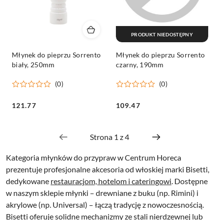
PRODUKT NIEDOSTĘPNY
Młynek do pieprzu Sorrento
Młynek do pieprzu Sorrento
biały, 250mm
czarny, 190mm
(0)
(0)
Cena:
Cena:
121.77
109.47
Kategoria młynków do przypraw w Centrum Horeca
prezentuje profesjonalne akcesoria od włoskiej marki Bisetti,
dedykowane
restauracjom, hotelom i cateringowi
. Dostępne
w naszym sklepie młynki – drewniane z buku (np. Rimini) i
akrylowe (np. Universal) – łączą tradycję z nowoczesnością.
Bisetti oferuje solidne mechanizmy ze stali nierdzewnej lub