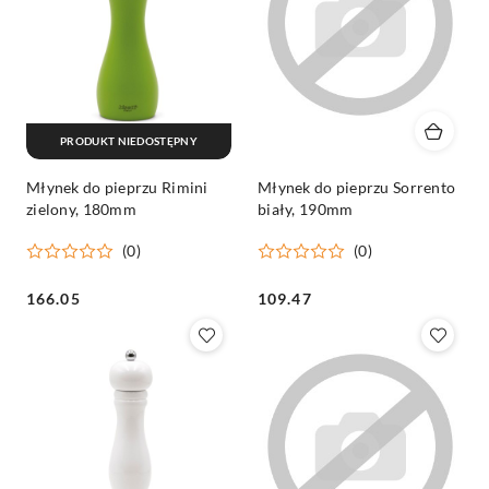
PRODUKT NIEDOSTĘPNY
Młynek do pieprzu Rimini
Młynek do pieprzu Sorrento
zielony, 180mm
biały, 190mm
(0)
(0)
Cena:
Cena:
166.05
109.47