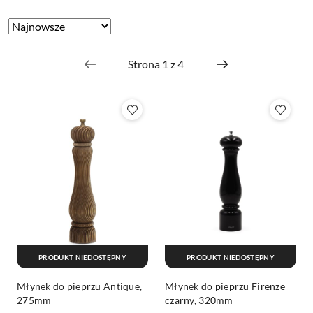
Zastosowano
Sortuj
według
sortowanie:
Najnowsze.
PRODUKT NIEDOSTĘPNY
PRODUKT NIEDOSTĘPNY
Młynek do pieprzu Antique,
Młynek do pieprzu Firenze
275mm
czarny, 320mm