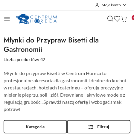
Moje konto
Przejdź do treści głównej
Przejdź do wyszukiwarki
Przejdź do moje konto
Przejdź do menu głównego
Przejdź do stopki
Młynki do Przypraw Bisetti dla
Gastronomii
Liczba produktów:
47
Młynki do przypraw Bisetti w Centrum Horeca to
profesjonalne akcesoria dla gastronomii. Idealne do kuchni
w restauracjach, hotelach i cateringu – oferują precyzyjne
mielenie pieprzu, soli i ziół. Drewniane i akrylowe modele z
regulacją grubości. Sprawdź naszą ofertę i wzbogać smak
potraw!
Kategorie
Filtruj