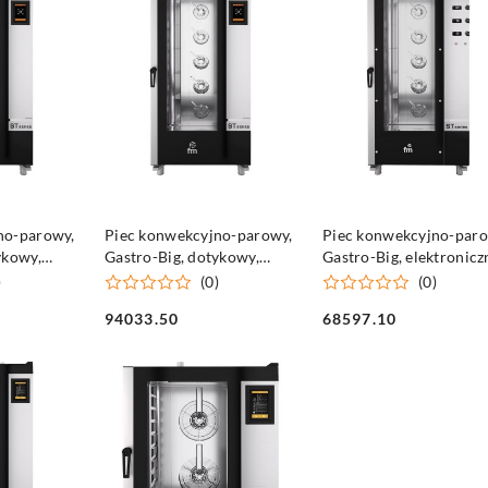
SZYKA
DO KOSZYKA
DO KOSZYKA
no-parowy,
Piec konwekcyjno-parowy,
Piec konwekcyjno-paro
ykowy,
Gastro-Big, dotykowy,
Gastro-Big, elektronicz
.25 kW
20xGN2/1, P 46.25 kW
20xGN1/1, P 26.25 kW
)
(0)
(0)
94033.50
68597.10
Cena:
Cena: