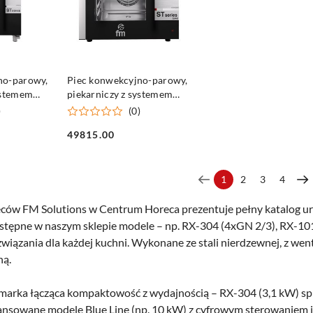
SZYKA
DO KOSZYKA
no-parowy,
Piec konwekcyjno-parowy,
ystemem
piekarniczy z systemem
y-Big,
mycia, ST-Bakery,
)
(0)
00x400, P
dotykowy, 10x(600x400), P
49815.00
15.6 kW
Cena:
1
2
3
4
eców FM Solutions w Centrum Horeca prezentuje pełny katalog 
ostępne w naszym sklepie modele – np. RX-304 (4xGN 2/3), RX-1
ozwiązania dla każdej kuchni. Wykonane ze stali nierdzewnej, z we
ną.
 marka łącząca kompaktowość z wydajnością – RX-304 (3,1 kW) sp
wansowane modele Blue Line (np. 10 kW) z cyfrowym sterowaniem