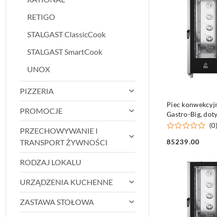
RETIGO
STALGAST ClassicCook
STALGAST SmartCook
UNOX
PIZZERIA
DO KO
Piec konwekcyj
PROMOCJE
Gastro-Big, dot
20xGN1/1, P 26
(0
PRZECHOWYWANIE I
TRANSPORT ŻYWNOŚCI
85239.00
Cena:
RODZAJ LOKALU
URZĄDZENIA KUCHENNE
ZASTAWA STOŁOWA