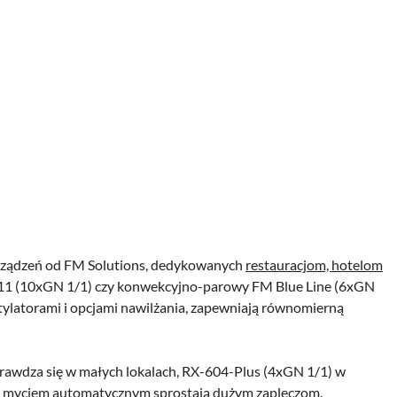
urządzeń od FM Solutions, dedykowanych
restauracjom, hotelom
011 (10xGN 1/1) czy konwekcyjno-parowy FM Blue Line (6xGN
ntylatorami i opcjami nawilżania, zapewniają równomierną
rawdza się w małych lokalach, RX-604-Plus (4xGN 1/1) w
 i myciem automatycznym sprostają dużym zapleczom.