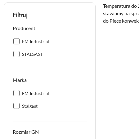
Temperatura do 2
stawiamy na sprz
Filtruj
do
Piece konwek
Producent
Producent:
FM Industrial
Producent:
STALGAST
Marka
Marka:
FM Industrial
Marka:
Stalgast
Rozmiar GN