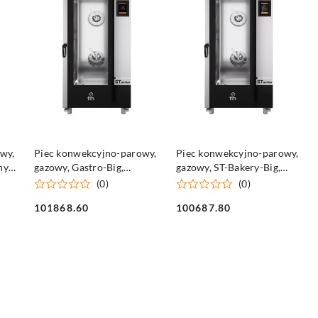
DO KOSZYKA
DO KOSZYKA
wy,
Piec konwekcyjno-parowy,
Piec konwekcyjno-parowy,
ny,
gazowy, Gastro-Big,
gazowy, ST-Bakery-Big,
dotykowy, 20xGN1/1, P 38
dotykowy, 16x600x400, P
(0)
(0)
kW
28 kW
101868.60
100687.80
Cena:
Cena: