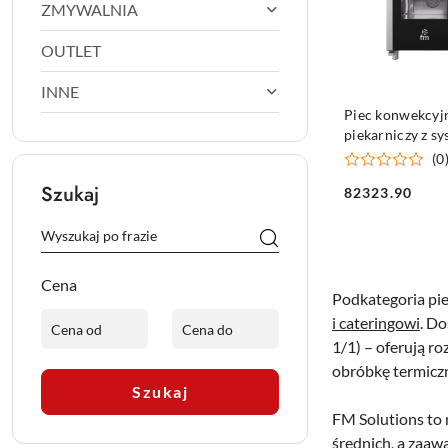
ZMYWALNIA
OUTLET
INNE
DO KO
Piec konwekcyj
piekarniczy z s
mycia, ST-Baker
(0
dotykowy, 16x6
Szukaj
82323.90
26.25 kW
Cena:
Cena
Podkategoria pi
i cateringowi
. D
1/1) – oferują r
obróbkę termicz
Szukaj
FM Solutions to
średnich, a zaa