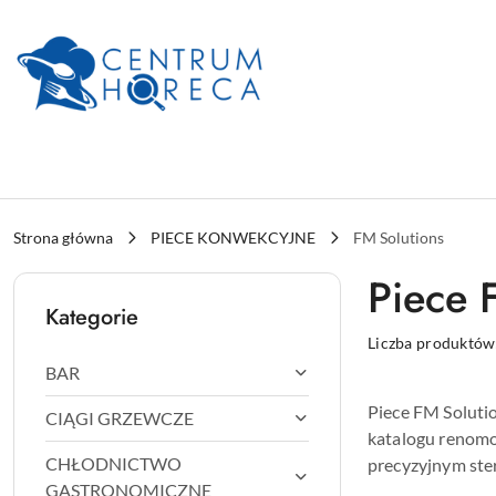
Przejdź do treści głównej
Przejdź do wyszukiwarki
Przejdź do moje konto
Przejdź do menu głównego
Przejdź do stopki
Strona główna
PIECE KONWEKCYJNE
FM Solutions
Piece 
Kategorie
Liczba produktów
BAR
Piece FM Soluti
CIĄGI GRZEWCZE
katalogu renomow
CHŁODNICTWO
precyzyjnym ste
GASTRONOMICZNE