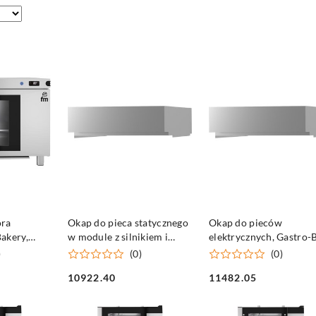
SZYKA
DO KOSZYKA
DO KOSZYKA
ora
Okap do pieca statycznego
Okap do pieców
akery,
w module z silnikiem i
elektrycznych, Gastro-B
 1.4 kW
kondensem pary
9100565/9100566 z
)
(0)
(0)
silnikiem i kondensem 
10922.40
11482.05
Cena:
Cena: