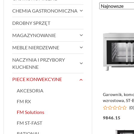
Zastosowano
Sortuj
CHEMIA GASTRONOMICZNA
według
sortowanie:
Najnowsze.
DROBNY SPRZĘT
MAGAZYNOWANIE
MEBLE NIERDZEWNE
NACZYNIA I PRZYBORY
KUCHENNE
PIECE KONWEKCYJNE
AKCESORIA
DO KO
Garownik, kom
wzrostowa, ST-B
FM RX
10x(600x400) P
(0
FM Solutions
9846.15
Cena:
FM ST-FAST
RATIONAL