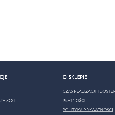
CJE
O SKLEPIE
CZAS REALIZACJI I DOST
ATALOGI
PŁATNOŚCI
POLITYKA PRYWATNOŚCI