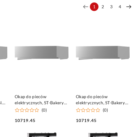
1
2
3
4
DO KOSZYKA
DO KOSZYKA
Okap do pieców
Okap do pieców
ig,
elektrycznych, ST-Bakery
elektrycznych, ST-Bakery
dotykowych z silnikiem i
manualnych z silnikiem i
(0)
(0)
pary
kondensem pary
kondensem pary
10719.45
10719.45
Cena:
Cena: