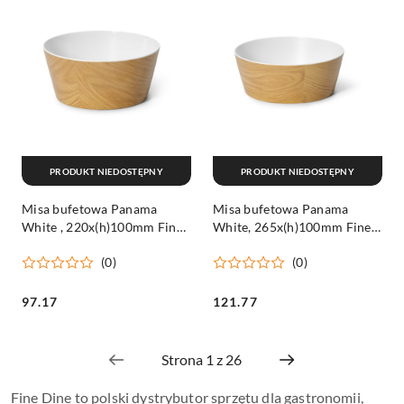
PRODUKT NIEDOSTĘPNY
PRODUKT NIEDOSTĘPNY
Misa bufetowa Panama
Misa bufetowa Panama
White , 220x(h)100mm Fine
White, 265x(h)100mm Fine
Dine
Dine
(0)
(0)
Cena:
Cena:
97.17
121.77
Fine Dine to polski dystrybutor sprzętu dla gastronomii,