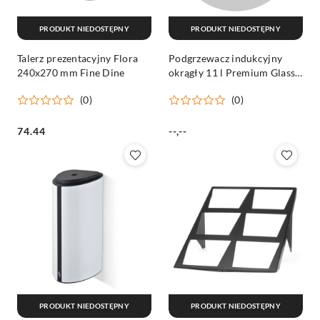
PRODUKT NIEDOSTĘPNY
PRODUKT NIEDOSTĘPNY
Talerz prezentacyjny Flora
Podgrzewacz indukcyjny
240x270 mm Fine Dine
okrągły 11 l Premium Glass
(stary kod: 473467) Fine
(0)
(0)
Dine
Cena:
Cena:
74.44
--,--
PRODUKT NIEDOSTĘPNY
PRODUKT NIEDOSTĘPNY