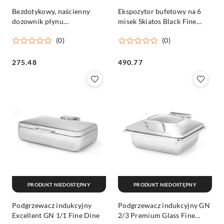
Bezdotykowy, naścienny
Ekspozytor bufetowy na 6
dozownik płynu
misek Skiatos Black Fine
dezynfekującego lub mydła
Dine
(0)
(0)
"ECO" Fine Dine
Cena:
Cena:
275.48
490.77
PRODUKT NIEDOSTĘPNY
PRODUKT NIEDOSTĘPNY
Podgrzewacz indukcyjny
Podgrzewacz indukcyjny GN
Excellent GN 1/1 Fine Dine
2/3 Premium Glass Fine