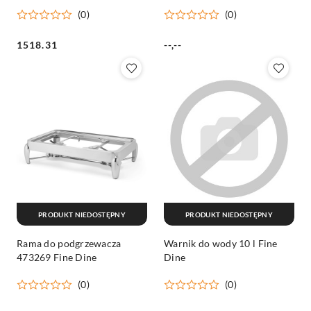
Dine
(0)
(0)
Cena:
Cena:
1518.31
--,--
PRODUKT NIEDOSTĘPNY
PRODUKT NIEDOSTĘPNY
Rama do podgrzewacza
Warnik do wody 10 l Fine
473269 Fine Dine
Dine
(0)
(0)