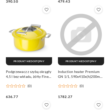
Cena:
Cena:
390.50
479.43
PRODUKT NIEDOSTĘPNY
PRODUKT NIEDOSTĘPNY
Podgrzewacz z szybą okrągły
Induction heater Premium
4,5 l bez wkładu, żółty Fine
GN 1/1, 590x410x(h)200mm
Dine
Fine Dine
(0)
(0)
Cena:
Cena:
636.77
1782.27