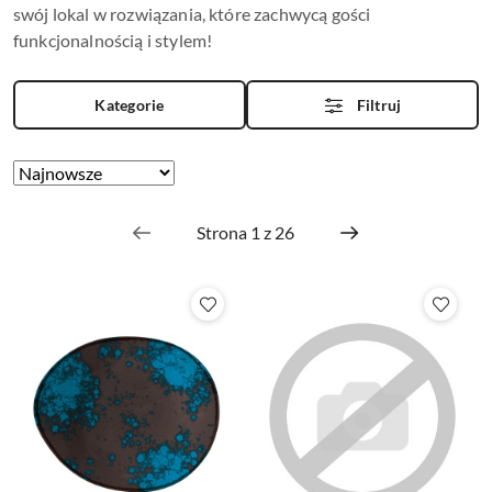
swój lokal w rozwiązania, które zachwycą gości
funkcjonalnością i stylem!
Kategorie
Filtruj
Zastosowano
Sortuj
według
sortowanie:
Najnowsze.