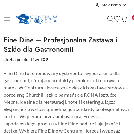
Moje konto
Przejdź do treści głównej
Przejdź do wyszukiwarki
Przejdź do moje konto
Przejdź do menu głównego
Przejdź do stopki
Fine Dine – Profesjonalna Zastawa i
Szkło dla Gastronomii
Liczba produktów:
309
Fine Dine to renomowany dystrybutor wyposażenia dla
gastronomii, oferujący produkty premium od topowych
marek. W Centrum Horeca znajdziesz ich zastawę stołową –
porcelanę Churchill, szkło barmańskie RONA i sztućce
Mepra. Idealne dla restauracji, hoteli i cateringu, łączą
elegancję z trwałością, spełniając standardy profesjonalnych
kuchni. Wspierane przez ambasadora, Ernesta
Jagodzińskiego, produkty Fine Dine podkreślają jakość i
design. Wybierz Fine Dine w Centrum Horeca i wyposaż