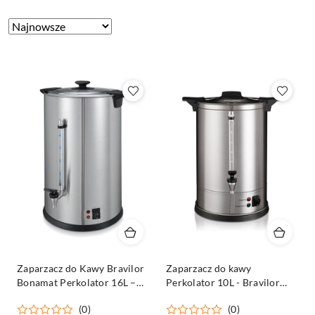
Zastosowano
Sortuj
według
sortowanie:
Najnowsze.
Zaparzacz do Kawy Bravilor
Zaparzacz do kawy
Bonamat Perkolator 16L –
Perkolator 10L - Bravilor
Duże Ilości Kawy na
Bonamat kod: 8.691.101.151
(0)
(0)
Profesjonalne Wydarzenia