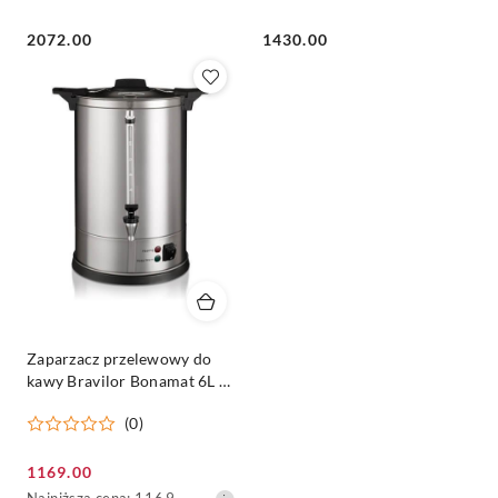
Cena:
Cena:
2072.00
1430.00
Zaparzacz przelewowy do
kawy Bravilor Bonamat 6L –
perkolator ze stali
(0)
nierdzewnej
Cena
1169.00
Najniższa
Najniższa cena:
1169