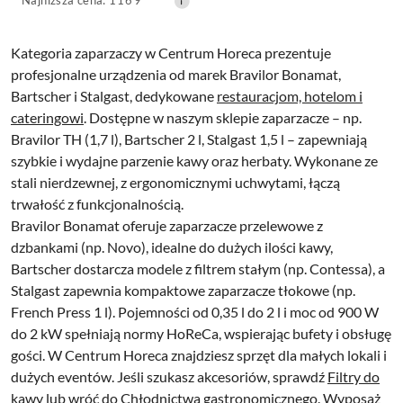
promocyjna:
cena
z
30
Kategoria zaparzaczy w Centrum Horeca prezentuje
dni
profesjonalne urządzenia od marek Bravilor Bonamat,
przed
Bartscher i Stalgast, dedykowane
restauracjom, hotelom i
obniżką
cateringowi
. Dostępne w naszym sklepie zaparzacze – np.
Bravilor TH (1,7 l), Bartscher 2 l, Stalgast 1,5 l – zapewniają
szybkie i wydajne parzenie kawy oraz herbaty. Wykonane ze
stali nierdzewnej, z ergonomicznymi uchwytami, łączą
trwałość z funkcjonalnością.
Bravilor Bonamat oferuje zaparzacze przelewowe z
dzbankami (np. Novo), idealne do dużych ilości kawy,
Bartscher dostarcza modele z filtrem stałym (np. Contessa), a
Stalgast zapewnia kompaktowe zaparzacze tłokowe (np.
French Press 1 l). Pojemności od 0,35 l do 2 l i moc od 900 W
do 2 kW spełniają normy HoReCa, wspierając bufety i obsługę
gości. W Centrum Horeca znajdziesz sprzęt dla małych lokali i
dużych eventów. Jeśli szukasz akcesoriów, sprawdź
Filtry do
kawy
lub wróć do
Chłodnictwa gastronomicznego
. Wyposaż