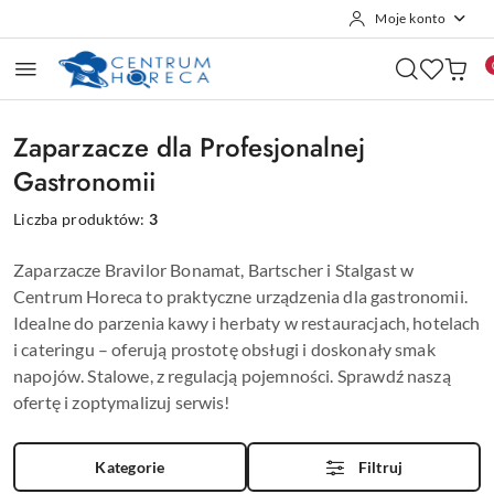
Moje konto
Przejdź do treści głównej
Przejdź do wyszukiwarki
Przejdź do moje konto
Przejdź do menu głównego
Przejdź do stopki
Zaparzacze dla Profesjonalnej
Gastronomii
Liczba produktów:
3
Zaparzacze Bravilor Bonamat, Bartscher i Stalgast w
Centrum Horeca to praktyczne urządzenia dla gastronomii.
Idealne do parzenia kawy i herbaty w restauracjach, hotelach
i cateringu – oferują prostotę obsługi i doskonały smak
napojów. Stalowe, z regulacją pojemności. Sprawdź naszą
ofertę i zoptymalizuj serwis!
Kategorie
Filtruj