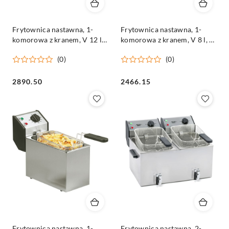
Frytownica nastawna, 1-
Frytownica nastawna, 1-
komorowa z kranem, V 12 l,
komorowa z kranem, V 8 l, P
P 6.4 kW
3.4 kW
(0)
(0)
Cena:
Cena:
2890.50
2466.15
Frytownica nastawna, 1-
Frytownica nastawna, 2-