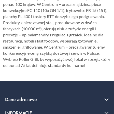
ponad 100 krajów. W Centrum Horeca znajdziesz piece
konwekcyjne FC 110 (10x GN 1/1), frytownice FR 15 (15 l),
planchy PL 400 i tostery RTT do szybkiego podgrzewania.
Produkty z nierdzewnej stali, produkowane w dwóch
fabrykach (10 000 m²), oferują niskie zużycie energii i
precyzję – np. salamandry z regulacją grzałek. Idealne dla
restauracji, hoteli i fast foodów, wspierają gotowanie,
smażenie i grillowanie. W Centrum Horeca gwarantujemy
konkurencyjne ceny, szybką dostawę i serwis w Polsce.
Wybierz Roller Grill, by wyposażyć swój lokal w sprzęt, który
od ponad 75 lat definiuje standardy kulinarne!
Dane adresowe
INFORMACJE