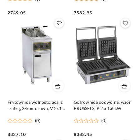
Cena:
Cena:
2749.05
7582.95
Frytownica wolnostojąca, z
Gofrownica podwójna, wzór
szafką, 2-komorowa, V 2x10
BRUSSELS, P 2 x 1.6 kW
l, P 12 kW
(0)
(0)
Cena:
Cena:
8327.10
8382.45