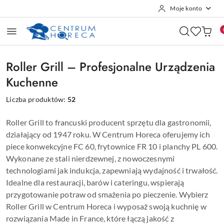
Moje konto
Przejdź do treści głównej
Przejdź do wyszukiwarki
Przejdź do moje konto
Przejdź do menu głównego
Przejdź do stopki
Roller Grill – Profesjonalne Urządzenia
Kuchenne
Liczba produktów:
52
Roller Grill to francuski producent sprzętu dla gastronomii,
działający od 1947 roku. W Centrum Horeca oferujemy ich
piece konwekcyjne FC 60, frytownice FR 10 i planchy PL 600.
Wykonane ze stali nierdzewnej, z nowoczesnymi
technologiami jak indukcja, zapewniają wydajność i trwałość.
Idealne dla restauracji, barów i cateringu, wspierają
przygotowanie potraw od smażenia po pieczenie. Wybierz
Roller Grill w Centrum Horeca i wyposaż swoją kuchnię w
rozwiązania Made in France, które łączą jakość z