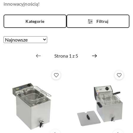
innowacyjnością!
Kategorie
Filtruj
Zastosowano
Sortuj
według
sortowanie:
Najnowsze.