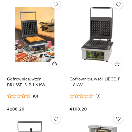
Gofrownica, wzór
Gofrownica, wzór LIEGE, P
BRUSSELS, P 1.6 kW
1.6 kW
(0)
(0)
Cena:
Cena:
4108.20
4108.20