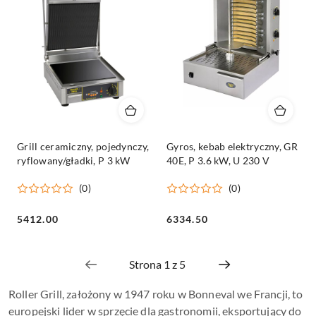
Grill ceramiczny, pojedynczy,
Gyros, kebab elektryczny, GR
ryflowany/gładki, P 3 kW
40E, P 3.6 kW, U 230 V
(0)
(0)
Cena:
Cena:
5412.00
6334.50
Roller Grill, założony w 1947 roku w Bonneval we Francji, to
europejski lider w sprzęcie dla gastronomii, eksportujący do