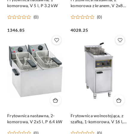
komorowa, V 5 l, P 3.2 kW
komorowa z kranem, V 2x8 l,
P 6.8 kW
(0)
(0)
Cena:
Cena:
1346.85
4028.25
Frytownica nastawna, 2-
Frytownica wolnostojąca, z
komorowa, V 2x5 l, P 6.4 kW
szafką, 1-komorowa, V 16 l,
P 12 kW
(0)
(0)