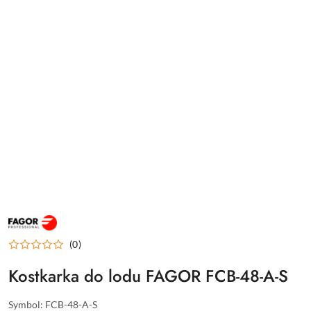
FAGOR
PROFESJONALNE
URZĄDZENIA
(0)
DLA
GASTRONOMII
I
Kostkarka do lodu FAGOR FCB-48-A-S
HOTELARSTWA
Symbol:
FCB-48-A-S