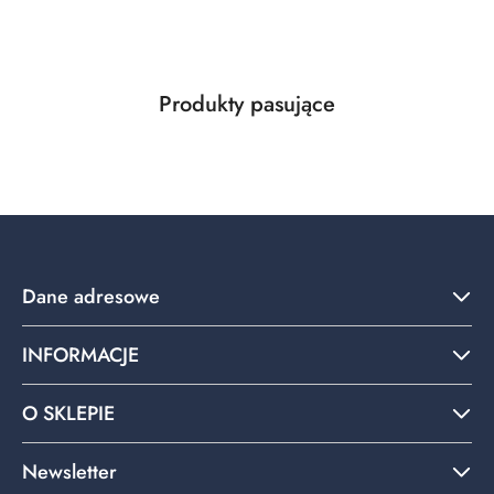
Produkty
Produkty pasujące
Pomiń karuzelę produktów
o
statusie:
Dane adresowe
INFORMACJE
O SKLEPIE
Newsletter