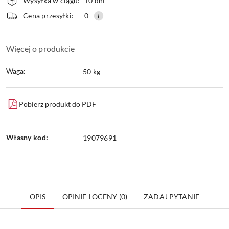
Wysyłka w ciągu:
10 dni
i
dostawa
Wyślij
Cena przesyłki:
0
Więcej o produkcie
Waga:
50 kg
Pobierz produkt do PDF
Własny kod:
19079691
OPIS
OPINIE I OCENY (0)
ZADAJ PYTANIE