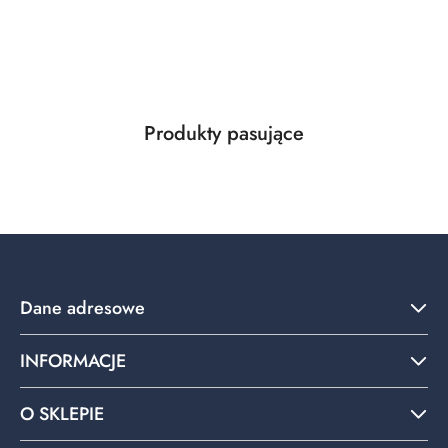
Produkty
Produkty pasujące
Pomiń karuzelę produktów
o
statusie:
Dane adresowe
INFORMACJE
O SKLEPIE