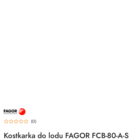
FAGOR
PROFESJONALNE
URZĄDZENIA
(0)
DLA
GASTRONOMII
I
Kostkarka do lodu FAGOR FCB-80-A-S
HOTELARSTWA