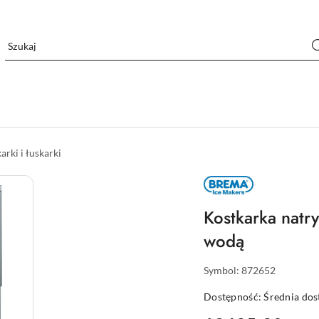
arki i łuskarki
BREMA
–
KOSTKARKI
DO
Kostkarka nat
LODU
DLA
wodą
GASTRONOMII
Z
WŁOCH
Symbol:
872652
Dostępność:
Średnia do