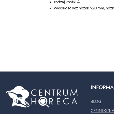
rodzaj kostki A
wysokość bez nóżek 920 mm, nóż
Pomiń karuzelę produktów
INFORMA
BLOG
CENNIKI/K