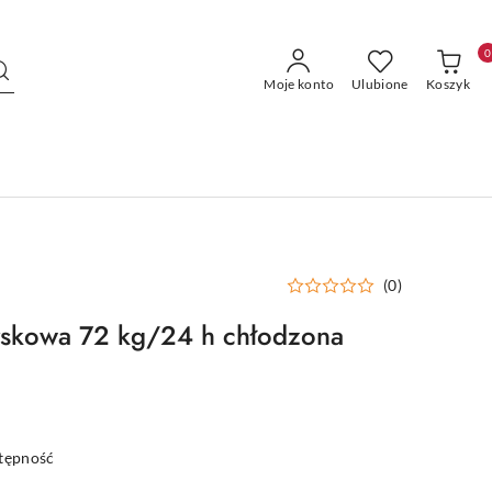
0
Moje konto
Ulubione
Koszyk
(0)
ryskowa 72 kg/24 h chłodzona
stępność