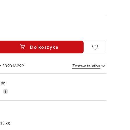
Do koszyka
e: 509016299
Zostaw telefon
Wyślij
 dni
0
.15 kg