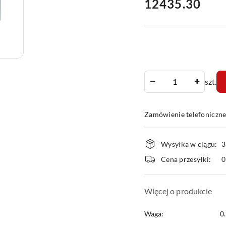
cena:
12435.30
Ilość
szt.
Zamówienie telefoniczn
Dostępność
Wysyłka w ciągu:
3
i
Cena przesyłki:
dostawa
Więcej o produkcie
Waga:
0