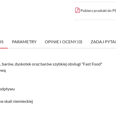
Pobierz produkt do 
IS
PARAMETRY
OPINIE I OCENY (0)
ZADAJ PYTA
i, barów, dyskotek oraz barów szybkiej obsługi "Fast Food"
ową
 odpływu
 skali niemieckiej