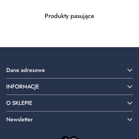
Produkty
Produkty pasujące
Pomiń karuzelę produktów
o
statusie:
Dane adresowe
INFORMACJE
O SKLEPIE
Newsletter