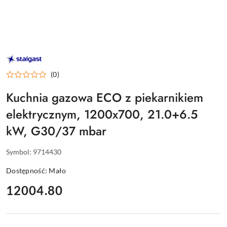
STALGAST
–
WYPOSAŻENIE
(0)
DLA
GASTRONOMII
Kuchnia gazowa ECO z piekarnikiem
elektrycznym, 1200x700, 21.0+6.5
kW, G30/37 mbar
Symbol:
9714430
Dostępność:
Mało
cena:
12004.80