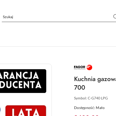
FAGOR
PROFESJONALNE
URZĄDZENIA
DLA
Kuchnia gazow
GASTRONOMII
I
700
HOTELARSTWA
Symbol:
C-G740 LPG
Dostępność:
Mało