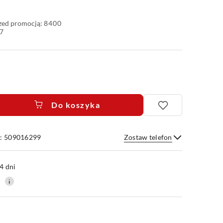
rzed promocją:
8400
7
Do koszyka
e: 509016299
Zostaw telefon
Wyślij
4 dni
0