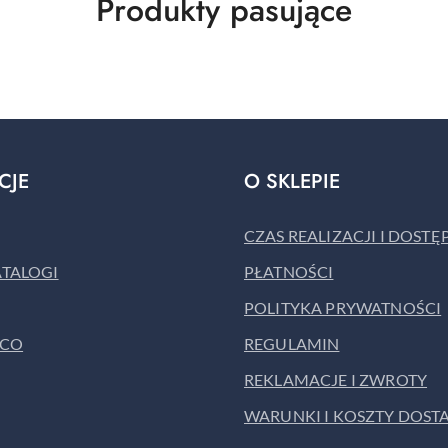
Produkty
Produkty pasujące
o
statusie:
CJE
O SKLEPIE
CZAS REALIZACJI I DOST
ATALOGI
PŁATNOŚCI
POLITYKA PRYWATNOŚCI
ACO
REGULAMIN
REKLAMACJE I ZWROTY
WARUNKI I KOSZTY DOST