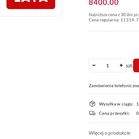
Cena:
8400.00
Najniższa cena z 30 dni p
Cena regularna:
11314.7
Ilość
szt.
Zamówienie telefoniczn
Dostępność
Wysyłka w ciągu:
1
i
Cena przesyłki:
dostawa
Więcej o produkcie