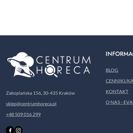
Pomiń karuzelę produktów
INFORMA
BLOG
CENNIKI/K
KONTAKT
Zakopiańska 156, 30-435 Kraków
O NAS - EV
sklep@centrumhoreca.pl
+48 509 016 299