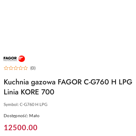
FAGOR
PROFESJONALNE
URZĄDZENIA
(0)
DLA
GASTRONOMII
I
Kuchnia gazowa FAGOR C-G760 H LPG
HOTELARSTWA
Linia KORE 700
Symbol:
C-G760 H LPG
Dostępność:
Mało
Cena:
12500.00