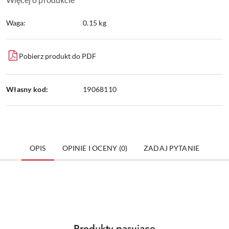
Waga:
0.15 kg
Pobierz produkt do PDF
Własny kod:
19068110
OPIS
OPINIE I OCENY (0)
ZADAJ PYTANIE
Produkty
Produkty pasujące