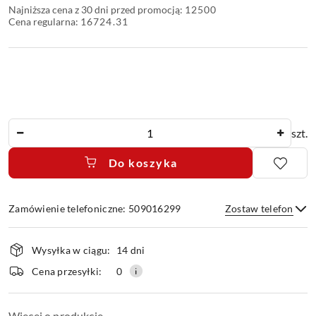
Najniższa cena z 30 dni przed promocją:
12500
Cena regularna:
16724.31
Ilość
szt.
Do koszyka
Zamówienie telefoniczne: 509016299
Zostaw telefon
Dostępność
Wysyłka w ciągu:
14 dni
i
dostawa
Wyślij
Cena przesyłki:
0
Więcej o produkcie