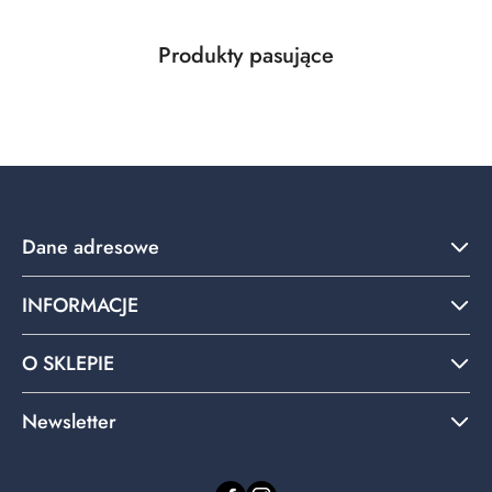
Produkty
Produkty pasujące
Pomiń karuzelę produktów
o
statusie:
Dane adresowe
INFORMACJE
O SKLEPIE
Newsletter