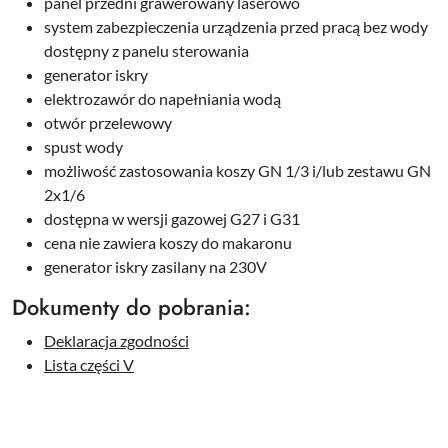
panel przedni grawerowany laserowo
system zabezpieczenia urządzenia przed pracą bez wody
dostępny z panelu sterowania
generator iskry
elektrozawór do napełniania wodą
otwór przelewowy
spust wody
możliwość zastosowania koszy GN 1/3 i/lub zestawu GN
2x1/6
dostępna w wersji gazowej G27 i G31
cena nie zawiera koszy do makaronu
generator iskry zasilany na 230V
Dokumenty do pobrania:
Deklaracja zgodności
Lista części V