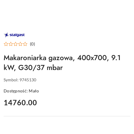
STALGAST
–
WYPOSAŻENIE
(0)
DLA
GASTRONOMII
Makaroniarka gazowa, 400x700, 9.1
kW, G30/37 mbar
Symbol:
9745130
Dostępność:
Mało
cena:
14760.00