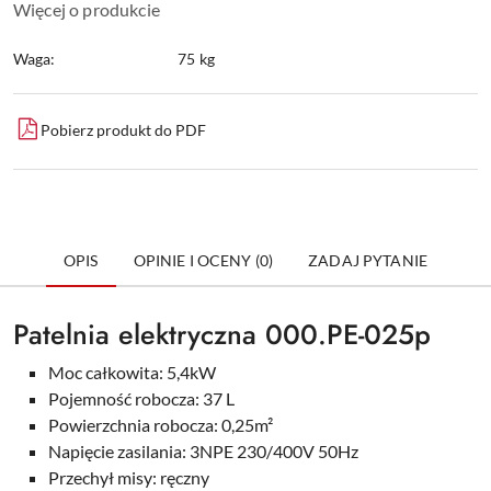
Więcej o produkcie
Waga:
75 kg
Pobierz produkt do PDF
OPIS
OPINIE I OCENY (0)
ZADAJ PYTANIE
Patelnia elektryczna 000.PE-025p
Moc całkowita: 5,4kW
Pojemność robocza: 37 L
Powierzchnia robocza: 0,25m²
Napięcie zasilania: 3NPE 230/400V 50Hz
Przechył misy: ręczny