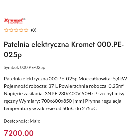
KROMET
–
EKONOMICZNE
(0)
KUCHNIE
I
PATELNIE
Patelnia elektryczna Kromet 000.PE-
DLA
GASTRONOMII
025p
Symbol:
000.PE-025p
Patelnia elektryczna 000.PE-025p Moc całkowita: 5,4kW
Pojemność robocza: 37 L Powierzchnia robocza: 0,25m²
Napięcie zasilania: 3NPE 230/400V 50Hz Przechył misy:
ręczny Wymiary: 700x600x850 [mm] Płynna regulacja
temperatury w zakresie od 50oC do 275oC
Dostępność:
Mało
Cena:
7200.00