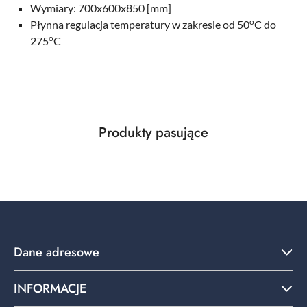
Wymiary: 700x600x850 [mm]
o
Płynna regulacja temperatury w zakresie od 50
C do
o
275
C
Produkty
Produkty pasujące
Pomiń karuzelę produktów
o
statusie:
Dane adresowe
INFORMACJE