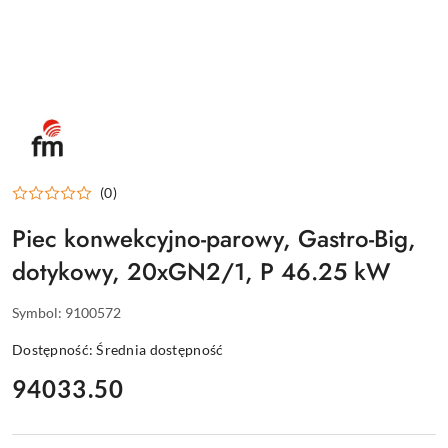
FM
INDUSTRIAL
-
INNOWACYJNE
PIECE
GASTRONOMICZNE
DLA
(0)
PROFESJONALISTÓW
Piec konwekcyjno-parowy, Gastro-Big,
dotykowy, 20xGN2/1, P 46.25 kW
Symbol:
9100572
Dostępność:
Średnia dostępność
cena:
94033.50