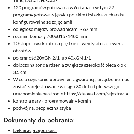
Time, DeltaT, HACCP
120 programów gotowania w 6 etapach w tym 72
programy gotowe w języku polskim (książka kucharska
konfigurowalna ze zdjęciami)
odległość między prowadnicami ~ 67 mm
rozmiar komory 700x815x1480 mm
10 stopniowa kontrola prędkości wentylatora, rewers
obrotów
pojemność 20xGN 2/1 lub 40xGN 1/1
dołączona sonda rdzenia zwiększa szerokość pieca o ok
3.5 cm
W celu uzyskaniu uprawnień z gwarancji, urządzenie musi
zostać zarejestrowane w ciągu 30 dni od pierwszego
uruchomienia na stronie https://stalgast.com/rejestracja
kontrola pary - programowalny komin
podwójna, bezpieczna szyba
Dokumenty do pobrania:
Deklaracja zgodności