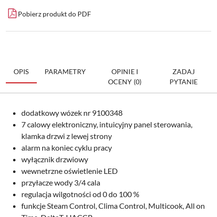
Pobierz produkt do PDF
OPIS
PARAMETRY
OPINIE I
ZADAJ
OCENY (0)
PYTANIE
dodatkowy wózek nr 9100348
7 calowy elektroniczny, intuicyjny panel sterowania,
klamka drzwi z lewej strony
alarm na koniec cyklu pracy
wyłącznik drzwiowy
wewnetrzne oświetlenie LED
przyłacze wody 3/4 cala
regulacja wilgotności od 0 do 100 %
funkcje Steam Control, Clima Control, Multicook, All on