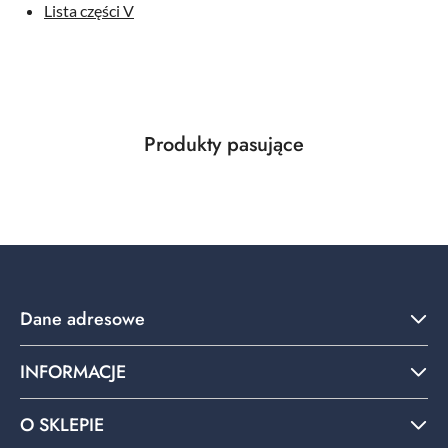
Lista części V
Produkty
Produkty pasujące
Pomiń karuzelę produktów
o
statusie:
Dane adresowe
INFORMACJE
O SKLEPIE