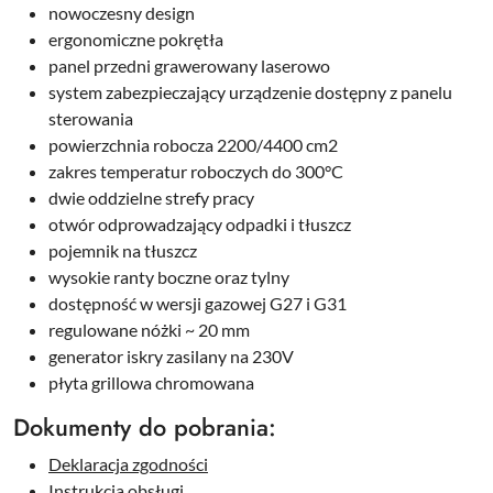
nowoczesny design
ergonomiczne pokrętła
panel przedni grawerowany laserowo
system zabezpieczający urządzenie dostępny z panelu
sterowania
powierzchnia robocza 2200/4400 cm2
zakres temperatur roboczych do 300°C
dwie oddzielne strefy pracy
otwór odprowadzający odpadki i tłuszcz
pojemnik na tłuszcz
wysokie ranty boczne oraz tylny
dostępność w wersji gazowej G27 i G31
regulowane nóżki ~ 20 mm
generator iskry zasilany na 230V
płyta grillowa chromowana
Dokumenty do pobrania:
Deklaracja zgodności
Instrukcja obsługi