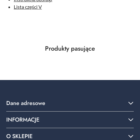
Lista części V
Produkty
Produkty pasujące
Pomiń karuzelę produktów
o
statusie:
Dane adresowe
INFORMACJE
O SKLEPIE