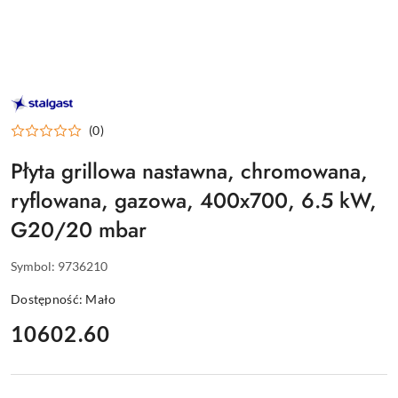
STALGAST
–
WYPOSAŻENIE
(0)
DLA
GASTRONOMII
Płyta grillowa nastawna, chromowana,
ryflowana, gazowa, 400x700, 6.5 kW,
G20/20 mbar
Symbol:
9736210
Dostępność:
Mało
cena:
10602.60