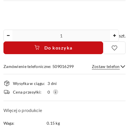
Ilość
szt.
Do koszyka
Zamówienie telefoniczne: 509016299
Zostaw telefon
Dostępność
Wysyłka w ciągu:
3 dni
i
dostawa
Wyślij
Cena przesyłki:
0
Więcej o produkcie
Waga:
0.15 kg