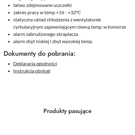
łatwo zdejmowane uszczelki
zakres pracy w temp +16 - +32°C
statyczny układ chłodzenia z wentylatorek
cyrkulacyjnym zapewniającym równą temp. w komorze
alarm zabrudzonego skraplacza
alarm zbyt niskiej i zbyt wysokiej temp.
Dokumenty do pobrania:
Deklaracja zgodności
Instrukcja obsługi
Produkty
Produkty pasujące
Pomiń karuzelę produktów
o
statusie: