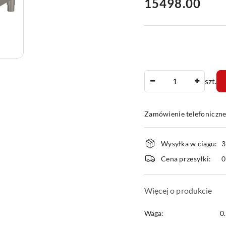
cena:
15498.00
Ilość
szt.
Zamówienie telefoniczn
Dostępność
Wysyłka w ciągu:
3
i
Cena przesyłki:
dostawa
Więcej o produkcie
Waga:
0