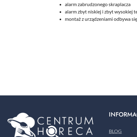
alarm zabrudzonego skraplacza
alarm zbyt niskiej i zbyt wysokiej 
montaż z urządzeniami odbywa s
Pomiń karuzelę produktów
INFORMA
BLOG