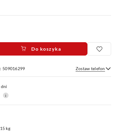
Do koszyka
e: 509016299
Zostaw telefon
Wyślij
 dni
0
.15 kg