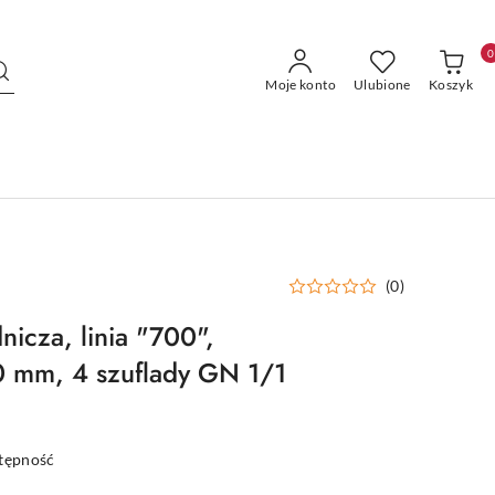
0
Moje konto
Ulubione
Koszyk
(0)
icza, linia "700",
mm, 4 szuflady GN 1/1
stępność