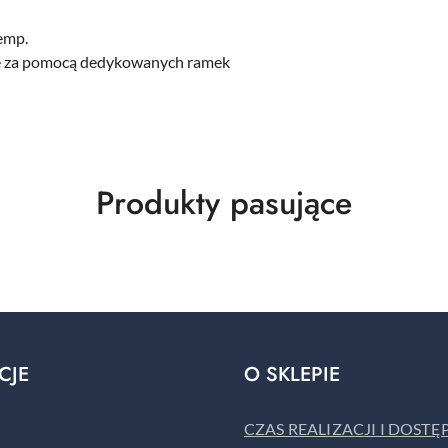
temp.
ię za pomocą dedykowanych ramek
Produkty
Produkty pasujące
o
statusie:
CJE
O SKLEPIE
CZAS REALIZACJI I DOST