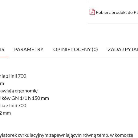
Pobierz produkt do 
IS
PARAMETRY
OPINIE I OCENY (0)
ZADAJ PYTA
a z linii 700
ym
prawiają ergonomię
ników GN 1/1 h 150 mm
a z linii 700
42 mm
tylatorek cyrkulacyjnym zapewniającym równą temp. w komorze