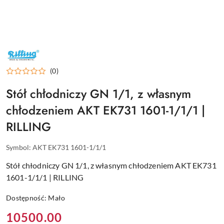
RILLING
–
PROFESJONALNE
(0)
URZĄDZENIA
CHŁODNICZE
DLA
Stół chłodniczy GN 1/1, z własnym
GASTRONOMII
chłodzeniem AKT EK731 1601-1/1/1 |
RILLING
Symbol:
AKT EK731 1601-1/1/1
Stół chłodniczy GN 1/1, z własnym chłodzeniem AKT EK731
1601-1/1/1 | RILLING
Dostępność:
Mało
Cena:
10500.00