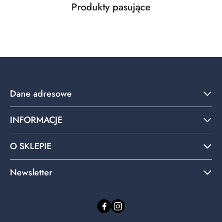
Produkty
Produkty pasujące
Pomiń karuzelę produktów
o
statusie:
Dane adresowe
INFORMACJE
O SKLEPIE
Newsletter