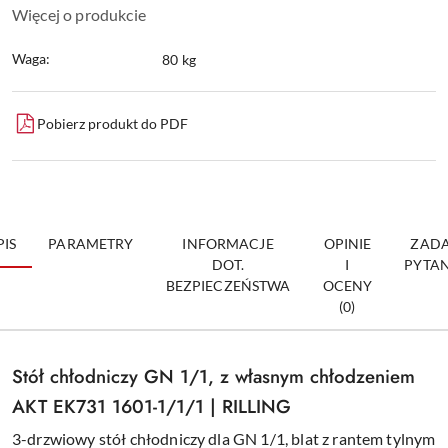
Więcej o produkcie
Waga:
80 kg
Pobierz produkt do PDF
PIS
PARAMETRY
INFORMACJE
OPINIE
ZADA
DOT.
I
PYTAN
BEZPIECZEŃSTWA
OCENY
(0)
Stół chłodniczy GN 1/1, z własnym chłodzeniem
AKT EK731 1601-1/1/1 | RILLING
3-drzwiowy stół chłodniczy dla GN 1/1, blat z rantem tylnym