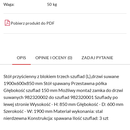
Waga:
50 kg
Pobierz produkt do PDF
OPIS
OPINIE I OCENY (0)
ZADAJ PYTANIE
Stół przyścienny z blokiem trzech szuflad (L),drzwi suwane
1900x600x850 mm Stół spawany Przestawna półka
Głębokość szuflad 150 mm Możliwy montaż zamka do drzwi
suwanych 982320002 do szuflad 982320001 Szuflady po
lewej stronie Wysokość - H: 850 mm Głębokość - D: 600 mm
Szerokość - W: 1900 mm Materiał wykonania: stal
nierdzewna Konstrukcja: spawana Ilość szuflad: 3 szt