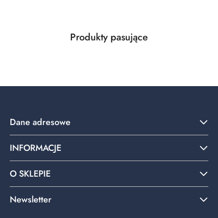
Produkty
Produkty pasujące
Pomiń karuzelę produktów
o
statusie:
Dane adresowe
INFORMACJE
O SKLEPIE
Newsletter