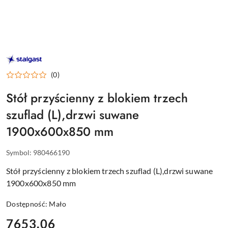
STALGAST
–
WYPOSAŻENIE
(0)
DLA
GASTRONOMII
Stół przyścienny z blokiem trzech
szuflad (L),drzwi suwane
1900x600x850 mm
Symbol:
980466190
Stół przyścienny z blokiem trzech szuflad (L),drzwi suwane
1900x600x850 mm
Dostępność:
Mało
cena:
7653.06