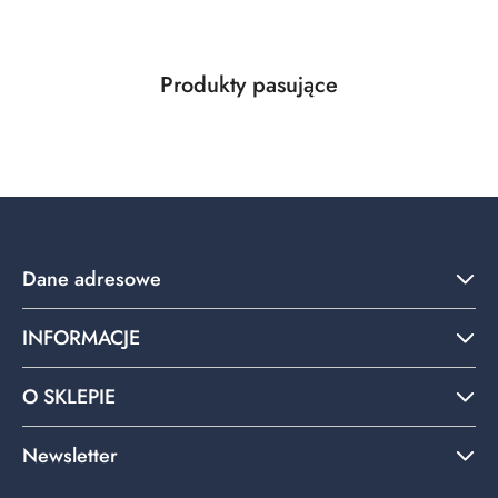
Produkty
Produkty pasujące
Pomiń karuzelę produktów
o
statusie:
Dane adresowe
INFORMACJE
O SKLEPIE
Newsletter