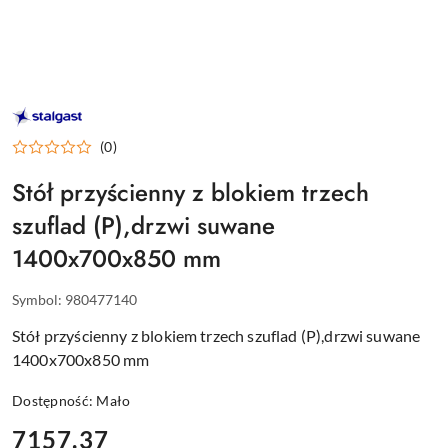
STALGAST
–
WYPOSAŻENIE
(0)
DLA
GASTRONOMII
Stół przyścienny z blokiem trzech
szuflad (P),drzwi suwane
1400x700x850 mm
Symbol:
980477140
Stół przyścienny z blokiem trzech szuflad (P),drzwi suwane
1400x700x850 mm
Dostępność:
Mało
cena:
7157.37