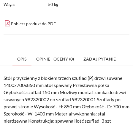
Waga:
50 kg
Pobierz produkt do PDF
OPIS
OPINIE I OCENY (0)
ZADAJ PYTANIE
Stół przyścienny z blokiem trzech szuflad (P),drzwi suwane
1400x700x850 mm Stół spawany Przestawna półka
Głębokość szuflad 150 mm Możliwy montaż zamka do drzwi
suwanych 982320002 do szuflad 982320001 Szuflady po
prawej stronie Wysokość - H: 850 mm Głębokość - D: 700 mm
Szerokość - W: 1400 mm Materiał wykonania: stal
nierdzewna Konstrukcja: spawana Ilość szuflad: 3 szt