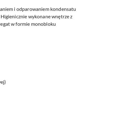
nianiem i odparowaniem kondensatu
 Higienicznie wykonane wnętrze z
regat w formie monobloku
ej)