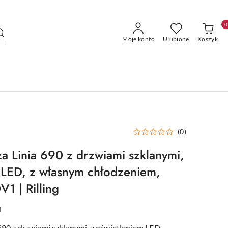
0
Moje konto
Ulubione
Koszyk
(0)
za Linia 690 z drzwiami szklanymi,
 LED, z własnym chłodzeniem,
 | Rilling
1
 690 z drzwiami szklanymi, z oświetleniem LED,