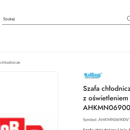
 chłodnicze
RILLING
–
PROFESJONALNE
URZĄDZENIA
Szafa chłodnic
CHŁODNICZE
DLA
z oświetleniem
GASTRONOMII
AHKMN06900V1
Symbol:
AHKMN06900V
Szafa chłodnicza Linia