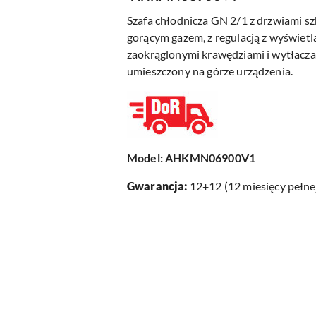
Szafa chłodnicza GN 2/1 z drzwiami 
gorącym gazem, z regulacją z wyświet
zaokrąglonymi krawędziami i wytłacz
umieszczony na górze urządzenia.
Model: AHKMN06900V1
Gwarancja:
12+12 (12 miesięcy pełnej
Pomiń karuzelę produktów