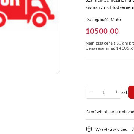
zwłasnym chłodzenie
Dostępność:
Mało
Cena:
10500.00
Najniższa cena z 30 dni p
Cena regularna:
14105.6
Ilość
szt.
Zamówienie telefoniczn
Dostępność
Wysyłka w ciągu:
3
i