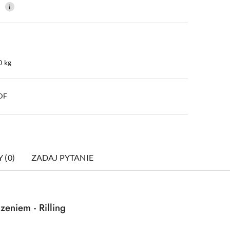
0
0 kg
PDF
 (0)
ZADAJ PYTANIE
zeniem - Rilling