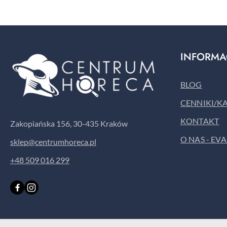
INFORMA
BLOG
CENNIKI/K
KONTAKT
Zakopiańska 156, 30-435 Kraków
O NAS - EV
sklep@centrumhoreca.pl
+48 509 016 299