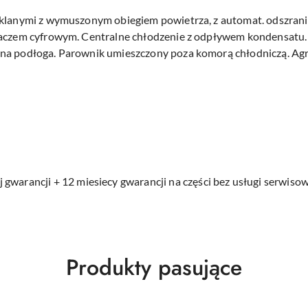
szklanymi z wymuszonym obiegiem powietrza, z automat. odszra
laczem cyfrowym. Centralne chłodzenie z odpływem kondensatu.
ana podłoga. Parownik umieszczony poza komorą chłodniczą. Ag
 gwarancji + 12 miesiecy gwarancji na części bez usługi serwisow
Produkty
Produkty pasujące
o