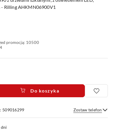
m - Rilling AHKMN06900V1
rzed promocją:
10500
4
Do koszyka
e: 509016299
Zostaw telefon
Wyślij
 dni