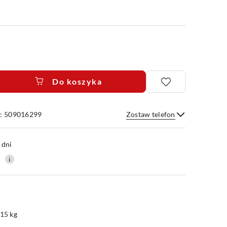
Do koszyka
e: 509016299
Zostaw telefon
Wyślij
 dni
0
.15 kg