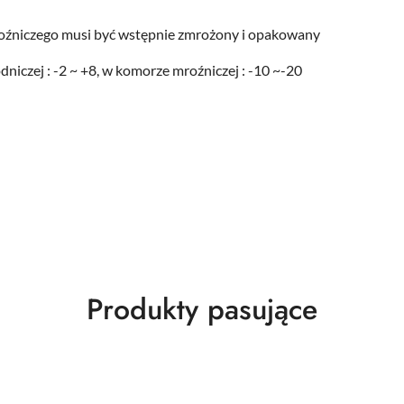
oźniczego musi być wstępnie zmrożony i opakowany
niczej : -2 ~ +8, w komorze mroźniczej : -10 ~-20
Produkty
Produkty pasujące
o
statusie: