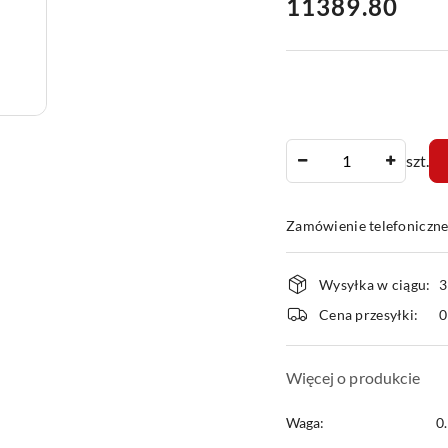
cena:
11389.80
Ilość
szt.
Zamówienie telefoniczn
Dostępność
Wysyłka w ciągu:
3
i
Cena przesyłki:
dostawa
Więcej o produkcie
Waga:
0