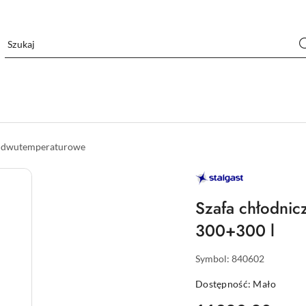
y dwutemperaturowe
STALGAST
–
WYPOSAŻENIE
DLA
Szafa chłodnic
GASTRONOMII
300+300 l
Symbol:
840602
Dostępność:
Mało