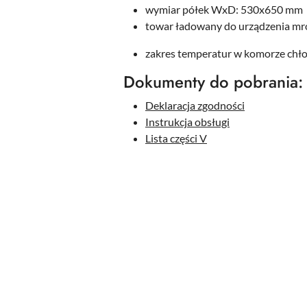
wymiar półek WxD: 530x650 mm
towar ładowany do urządzenia mr
zakres temperatur w komorze chłod
Dokumenty do pobrania:
Deklaracja zgodności
Instrukcja obsługi
Lista części V
Pomiń karuzelę produktów