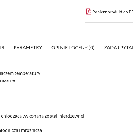
Pobierz produkt do 
IS
PARAMETRY
OPINIE I OCENY (0)
ZADAJ PYTA
tlaczem temperatury
rażanie
chłodząca wykonana ze stali nierdzewnej
łodnicza i mroźnicza