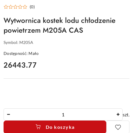
(0)
Wytwornica kostek lodu chłodzenie
powietrzem M205A CAS
Symbol:
M205A
Dostępność:
Mało
cena:
26443.77
Ilość
szt.
Do koszyka