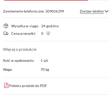
Zamówienie telefoniczne: 509016299
Zostaw telefon
Dostępność
Wysyłka w ciągu:
24 godziny
i
dostawa
Wyślij
Cena przesyłki:
0
Więcej o produkcie
Ilość w opakowaniu:
1 szt.
Waga:
70 kg
Pobierz produkt do PDF