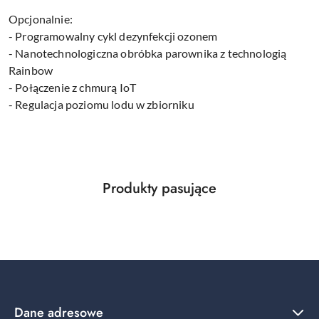
Opcjonalnie:
- Programowalny cykl dezynfekcji ozonem
- Nanotechnologiczna obróbka parownika z technologią
Rainbow
- Połączenie z chmurą IoT
- Regulacja poziomu lodu w zbiorniku
Produkty
Produkty pasujące
Pomiń karuzelę produktów
o
statusie:
Dane adresowe