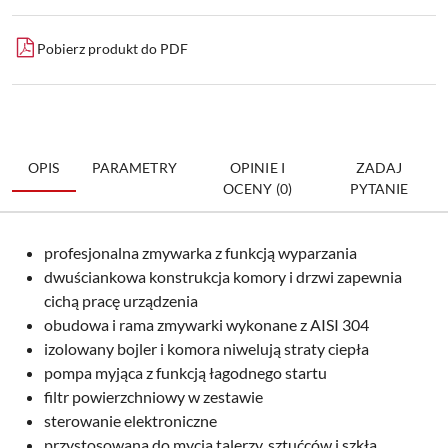
Pobierz produkt do PDF
OPIS
PARAMETRY
OPINIE I
ZADAJ
OCENY (0)
PYTANIE
profesjonalna zmywarka z funkcją wyparzania
dwuściankowa konstrukcja komory i drzwi zapewnia
cichą pracę urządzenia
obudowa i rama zmywarki wykonane z AISI 304
izolowany bojler i komora niwelują straty ciepła
pompa myjąca z funkcją łagodnego startu
filtr powierzchniowy w zestawie
sterowanie elektroniczne
przystosowana do mycia talerzy, sztućców i szkła