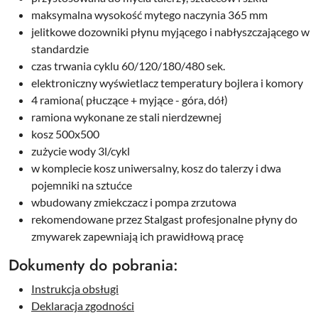
maksymalna wysokość mytego naczynia 365 mm
jelitkowe dozowniki płynu myjącego i nabłyszczającego w
standardzie
czas trwania cyklu 60/120/180/480 sek.
elektroniczny wyświetlacz temperatury bojlera i komory
4 ramiona( płuczące + myjące - góra, dół)
ramiona wykonane ze stali nierdzewnej
kosz 500x500
zużycie wody 3l/cykl
w komplecie kosz uniwersalny, kosz do talerzy i dwa
pojemniki na sztućce
wbudowany zmiekczacz i pompa zrzutowa
rekomendowane przez Stalgast profesjonalne płyny do
zmywarek zapewniają ich prawidłową pracę
Dokumenty do pobrania:
Instrukcja obsługi
Deklaracja zgodności