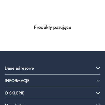
Produkty
Produkty pasujące
Pomiń karuzelę produktów
o
statusie:
Dane adresowe
INFORMACJE
O SKLEPIE