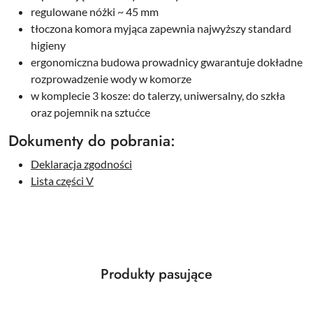
regulowane nóżki ~ 45 mm
tłoczona komora myjąca zapewnia najwyższy standard
higieny
ergonomiczna budowa prowadnicy gwarantuje dokładne
rozprowadzenie wody w komorze
w komplecie 3 kosze: do talerzy, uniwersalny, do szkła
oraz pojemnik na sztućce
Dokumenty do pobrania:
Deklaracja zgodności
Lista części V
Produkty
Produkty pasujące
Pomiń karuzelę produktów
o
statusie: