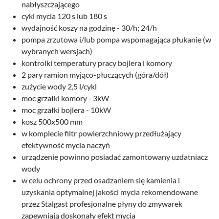
nabłyszczającego
cykl mycia 120 s lub 180 s
wydajność koszy na godzinę - 30/h; 24/h
pompa zrzutowa i/lub pompa wspomagająca płukanie (w
wybranych wersjach)
kontrolki temperatury pracy bojlera i komory
2 pary ramion myjąco-płuczących (góra/dół)
zużycie wody 2,5 l/cykl
moc grzałki komory - 3kW
moc grzałki bojlera - 10kW
kosz 500x500 mm
w komplecie filtr powierzchniowy przedłużający
efektywność mycia naczyń
urządzenie powinno posiadać zamontowany uzdatniacz
wody
w celu ochrony przed osadzaniem się kamienia i
uzyskania optymalnej jakości mycia rekomendowane
przez Stalgast profesjonalne płyny do zmywarek
zapewniają doskonały efekt mycia