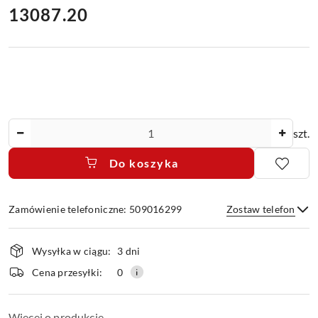
cena:
13087.20
Ilość
szt.
Do koszyka
Zamówienie telefoniczne: 509016299
Zostaw telefon
Dostępność
Wysyłka w ciągu:
3 dni
i
dostawa
Wyślij
Cena przesyłki:
0
Więcej o produkcie