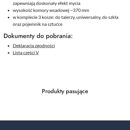
zapewniają doskonały efekt mycia
wysokość komory wsadowej ~370 mm
w komplecie 3 kosze: do talerzy, uniwersalny, do szkła
oraz pojemnik na sztućce
Dokumenty do pobrania:
Deklaracja zgodności
Lista części V
Produkty
Produkty pasujące
Pomiń karuzelę produktów
o
statusie: