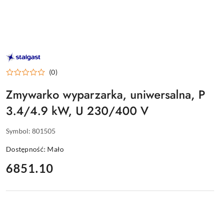
STALGAST
–
WYPOSAŻENIE
(0)
DLA
GASTRONOMII
Zmywarko wyparzarka, uniwersalna, P
3.4/4.9 kW, U 230/400 V
Symbol:
801505
Dostępność:
Mało
cena:
6851.10