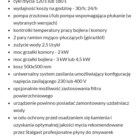
cykl mycia 120 s lub 180 s
wydajność koszy na godzinę - 30/h; 24/h
pompa zrzutowa i/lub pompa wspomagająca płukanie (w
wybranych wersjach)
kontrolki temperatury pracy bojlera i komory
2 pary ramion myjąco-płuczących (góra/dół)
zużycie wody 2,5 l/cykl
moc grzałki komory - 2 kW
moc grzałki bojlera - 3 kW lub 4,5 kW
kosz 500x500 mm
uniwersalny system zasilania umożliwiający konfigurację
napięcia zasilającego 230 lub 400 V
opcjonalnie możliwość zastosowania filtra
powierzchniowego
urządzenie powinno posiadać zamontowany uzdatniacz
wody
w celu ochrony przed osadzaniem się kamienia i
uzyskania optymalnej jakości mycia rekomendowane
przez Stalgast profesjonalne płyny do zmywarek