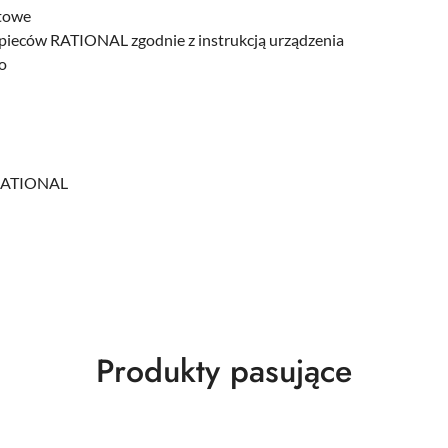
ntowe
pieców RATIONAL zgodnie z instrukcją urządzenia
o
 RATIONAL
Produkty
Produkty pasujące
o