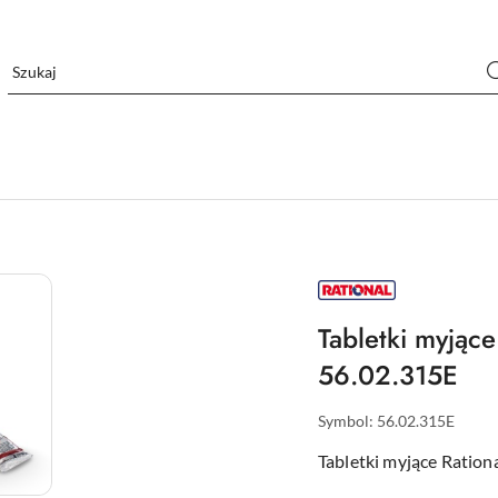
PIECE
RATIONAL
KRAKÓW
–
Tabletki myjące
CENY,
AUTORYZOWANY
56.02.315E
SERWIS
I
MONTAŻ
Symbol:
56.02.315E
Tabletki myjące Ration