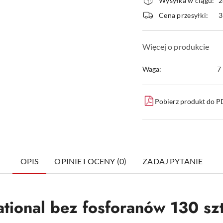
Wysyłka w ciągu:
2
i
Cena przesyłki:
dostawa
Więcej o produkcie
Waga:
7
Pobierz produkt do 
OPIS
OPINIE I OCENY (0)
ZADAJ PYTANIE
ational bez fosforanów 130 s