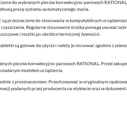
znaczone do wybranych pieców konwekcyjno-parowych RATIONAL.
widłową pracę systemu automatycznego mycia.
E są przeznaczone do stosowania w kompatybilnych urządzeni
czyszczenia. Regularne stosowanie środka pomaga usuwać zabr
łuszczowe i resztki po obróbce termicznej żywności.
bletki są gotowe do użycia i należy je stosować zgodnie z zale
onalnych pieców konwekcyjno-parowych RATIONAL. Przed zakup
osiadanym modelem urządzenia.
odnie z przeznaczeniem. Przechowywać w oryginalnym opakowani
rmacji podanych przez producenta na etykiecie oraz w dokumenta