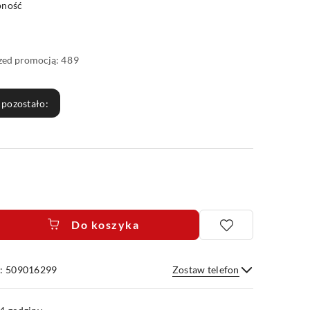
pność
rzed promocją:
489
 pozostało:
Do koszyka
e: 509016299
Zostaw telefon
Wyślij