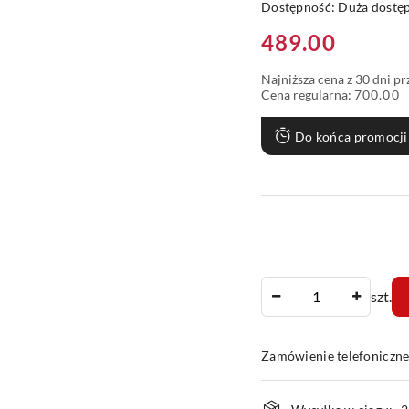
Dostępność:
Duża dostę
Cena:
489.00
Najniższa cena z 30 dni p
Cena regularna:
700.00
Do końca promocji
Ilość
szt.
Zamówienie telefoniczn
Dostępność