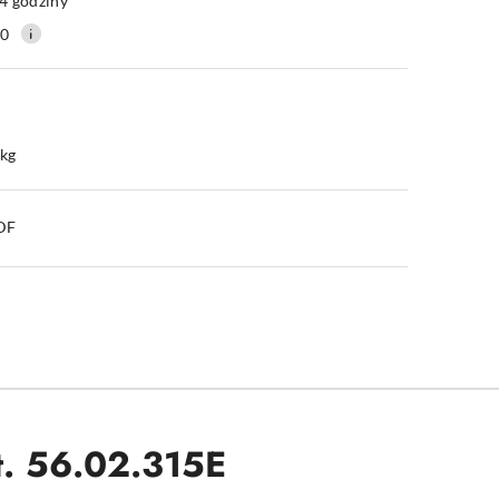
4 godziny
30
 kg
PDF
zt. 56.02.315E