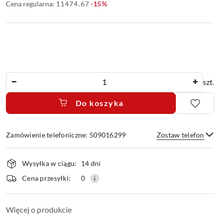
Rabat:
Cena regularna:
11474.67
-15%
Ilość
szt.
Do koszyka
Zamówienie telefoniczne: 509016299
Zostaw telefon
Dostępność
Wysyłka w ciągu:
14 dni
i
dostawa
Wyślij
Cena przesyłki:
0
Więcej o produkcie