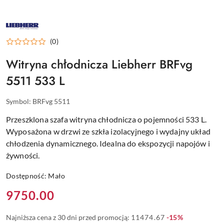
LIEBHERR
–
CHŁODZIARKI
(0)
DLA
GASTRONOMII
Witryna chłodnicza Liebherr BRFvg
5511 533 L
Symbol:
BRFvg 5511
Przeszklona szafa witryna chłodnicza o pojemności 533 L.
Wyposażona w drzwi ze szkła izolacyjnego i wydajny układ
chłodzenia dynamicznego. Idealna do ekspozycji napojów i
żywności.
Dostępność:
Mało
Cena:
9750.00
Rabat:
Najniższa cena z 30 dni przed promocją:
11474.67
-15%