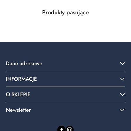
Produkty
Produkty pasujące
Pomiń karuzelę produktów
o
statusie:
Dane adresowe
INFORMACJE
O SKLEPIE
Newsletter