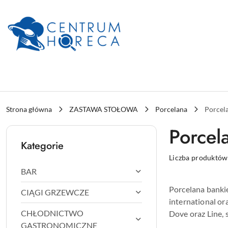
Przejdź do treści głównej
Przejdź do wyszukiwarki
Przejdź do moje konto
Przejdź do menu głównego
Przejdź do stopki
Strona główna
ZASTAWA STOŁOWA
Porcelana
Porcel
Porcel
Kategorie
Liczba produktów
BAR
Porcelana bankie
CIĄGI GRZEWCZE
international or
CHŁODNICTWO
Dove oraz Line, st
GASTRONOMICZNE