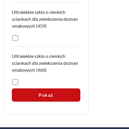
Ultralekkie szkło o cienkich
sciankach dla zwiekszenia doznan
smakowych (459)
Ultralekkie
szkło
o
Ultralekkie szkło o cienkich
cienkich
sciankach
sciankach dla zwiekszenia doznan
dla
smakowych (460)
zwiekszenia
doznan
Ultralekkie
smakowych
szkło
(459):
o
Pokaż
cienkich
sciankach
dla
zwiekszenia
doznan