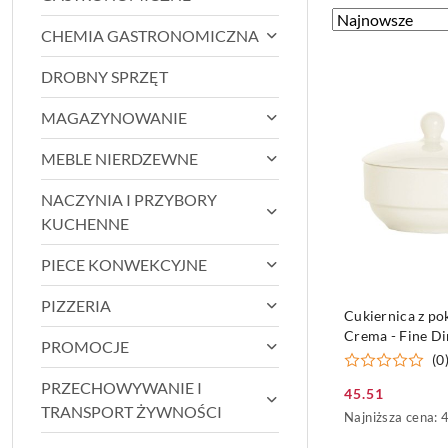
Zastosowano
Sortuj
CHEMIA GASTRONOMICZNA
według
sortowanie:
Najnowsze.
DROBNY SPRZĘT
MAGAZYNOWANIE
MEBLE NIERDZEWNE
NACZYNIA I PRZYBORY
KUCHENNE
PIECE KONWEKCYJNE
PIZZERIA
PRODUKT NIE
Cukiernica z p
Crema - Fine Di
PROMOCJE
(0
PRZECHOWYWANIE I
45.51
Cena
TRANSPORT ŻYWNOŚCI
Najniższa
Najniższa cena:
promocyjna:
cena