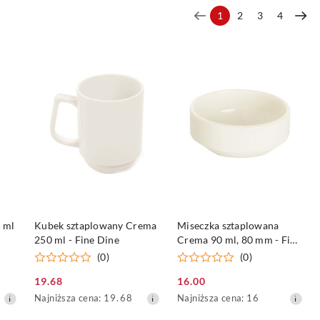
1
2
3
4
NY
PRODUKT NIEDOSTĘPNY
PRODUKT NIEDOSTĘPNY
 ml
Kubek sztaplowany Crema
Miseczka sztaplowana
250 ml - Fine Dine
Crema 90 ml, 80 mm - Fine
Dine
(0)
(0)
19.68
16.00
Cena
Cena
Najniższa
Najniższa
Najniższa cena:
19.68
Najniższa cena:
16
promocyjna:
promocyjna:
cena
cena