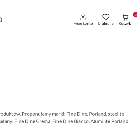
0
Moje konto
Ulubione
Koszyk
roduktów. Proponujemy marki: Fine Dine, Porland, steelite
rcelany: Fine Dine Crema, Fine Dine Bianco, Alumilite Porland