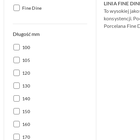
LINIA FINE DI
Producent:
Fine Dine
To wysokiej jako
konsystencji. P
Porcelana Fine D
Długość mm
Długość
100
mm:
Długość
105
mm:
Długość
120
mm:
Długość
130
mm:
Długość
140
mm:
Długość
150
mm:
Długość
160
mm:
Długość
170