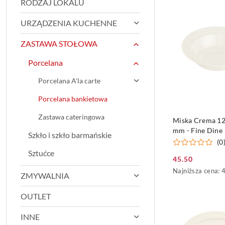
RODZAJ LOKALU
z
30
dni
URZĄDZENIA KUCHENNE
przed
obniżką
ZASTAWA STOŁOWA
Porcelana
Porcelana A'la carte
Porcelana bankietowa
PRODUKT NIE
Zastawa cateringowa
Miska Crema 12
mm - Fine Dine
Szkło i szkło barmańskie
(0
Sztućce
45.50
Cena
Najniższa
Najniższa cena:
ZMYWALNIA
promocyjna:
cena
z
OUTLET
30
dni
przed
INNE
obniżką