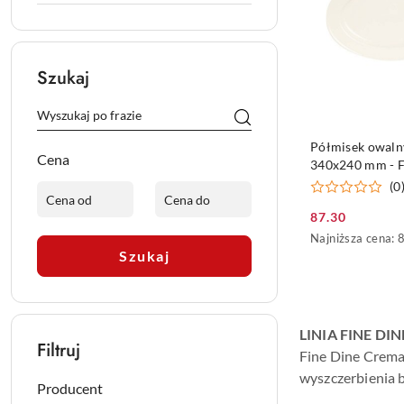
Szukaj
PRODUKT NIE
Półmisek owal
Cena
340x240 mm - F
(0
87.30
Cena
Najniższa
Najniższa cena:
promocyjna:
cena
Szukaj
z
30
dni
przed
LINIA FINE DI
obniżką
Filtruj
Fine Dine Crema
wyszczerbienia 
Producent