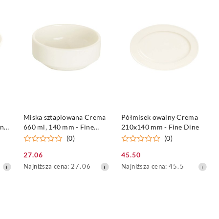
z
z
30
30
dni
dni
przed
przed
obniżką
obniżką
NY
PRODUKT NIEDOSTĘPNY
PRODUKT NIEDOSTĘPNY
Miska sztaplowana Crema
Półmisek owalny Crema
ine
660 ml, 140 mm - Fine
210x140 mm - Fine Dine
Dine
(0)
(0)
27.06
45.50
Cena
Cena
Najniższa
Najniższa
Najniższa cena:
27.06
Najniższa cena:
45.5
promocyjna:
promocyjna:
cena
cena
z
z
30
30
dni
dni
przed
przed
obniżką
obniżką