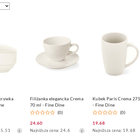
DOSTĘPNY
PRODUKT NIEDOSTĘPNY
PRODUKT NIEDOSTĘP
okrywka
Filiżanka elegancka Crema
Kubek Paris Crema 275
ne
70 ml - Fine Dine
- Fine Dine
)
(0)
(0)
24.60
19.68
Cena
Cena
Najniższa
Najniższa
45.51
Najniższa cena:
24.6
Najniższa cena:
19.68
promocyjna:
promocyjna:
cena
cena