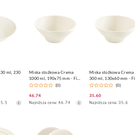
z
z
30
30
dni
dni
przed
przed
obniżką
obniżką
DOSTĘPNY
PRODUKT NIEDOSTĘPNY
PRODUKT NIEDOSTĘP
30 ml, 230
Miska stożkowa Crema
Miska stożkowa Crema
1000 ml, 190x75 mm - Fine
300 ml, 130x60 mm - F
Dine
Dine
)
(0)
(0)
46.74
35.60
Cena
Cena
Najniższa
Najniższa
45.5
Najniższa cena:
46.74
Najniższa cena:
35.6
promocyjna:
promocyjna:
cena
cena
z
z
30
30
dni
dni
przed
przed
obniżką
obniżką