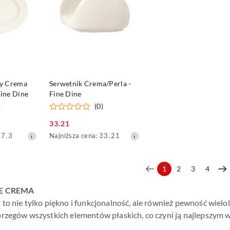
DOSTĘPNY
PRODUKT NIEDOSTĘPNY
ny Crema
Serwetnik Crema/Perla -
ine Dine
Fine Dine
)
(0)
33.21
Cena
Najniższa
87.3
Najniższa cena:
33.21
promocyjna:
cena
z
30
1
2
3
4
dni
przed
NE CREMA
obniżką
 to nie tylko piękno i funkcjonalność, ale również pewność wie
brzegów wszystkich elementów płaskich, co czyni ją najlepszym