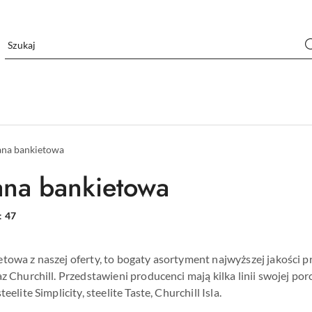
ana bankietowa
ana bankietowa
:
47
towa z naszej oferty, to bogaty asortyment najwyższej jakości p
az Churchill. Przedstawieni producenci mają kilka linii swojej po
eelite Simplicity, steelite Taste, Churchill Isla.