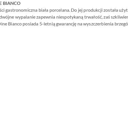
NE BIANCO
ści gastronomiczna biała porcelana. Do jej produkcji została użyt
odwójne wypalanie zapewnia niespotykaną trwałość, zaś szkliw
ine Bianco posiada 5-letnią gwarancję na wyszczerbienia brzegó