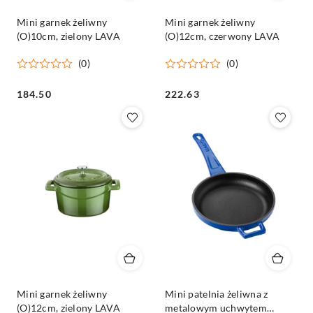
Mini garnek żeliwny
Mini garnek żeliwny
(O)10cm, zielony LAVA
(O)12cm, czerwony LAVA
(0)
(0)
Cena:
Cena:
184.50
222.63
Mini garnek żeliwny
Mini patelnia żeliwna z
(O)12cm, zielony LAVA
metalowym uchwytem