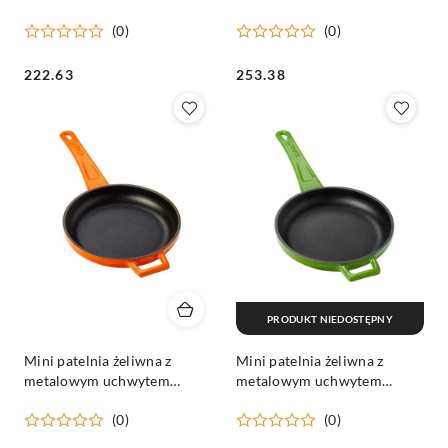
(O)16cm, niebieska LAVA
(0)
(0)
Cena:
Cena:
222.63
253.38
PRODUKT NIEDOSTĘPNY
Mini patelnia żeliwna z
Mini patelnia żeliwna z
metalowym uchwytem
metalowym uchwytem
(O)16cm, pomarańczowa
(O)16cm, zielona LAVA
(0)
(0)
LAVA