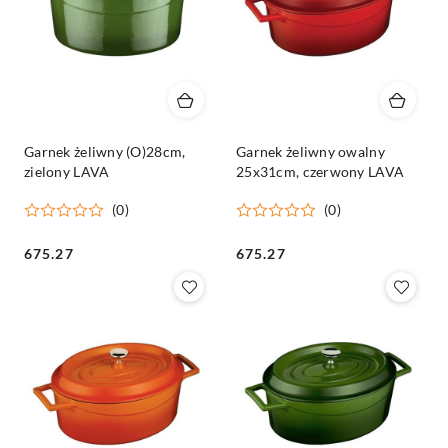
Garnek żeliwny (O)28cm,
Garnek żeliwny owalny
zielony LAVA
25x31cm, czerwony LAVA
(0)
(0)
Cena:
Cena:
675.27
675.27