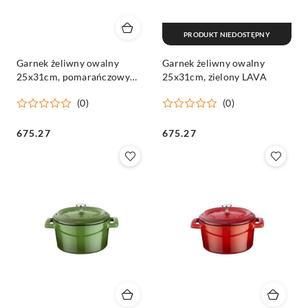
PRODUKT NIEDOSTĘPNY
Garnek żeliwny owalny
Garnek żeliwny owalny
25x31cm, pomarańczowy
25x31cm, zielony LAVA
LAVA
(0)
(0)
Cena:
Cena:
675.27
675.27