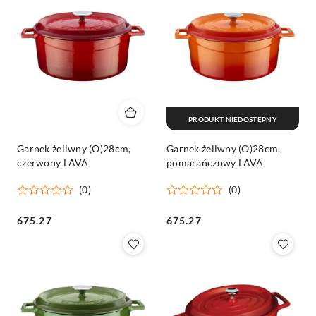
PRODUKT NIEDOSTĘPNY
Garnek żeliwny (O)28cm,
Garnek żeliwny (O)28cm,
czerwony LAVA
pomarańczowy LAVA
(0)
(0)
Cena:
Cena:
675.27
675.27