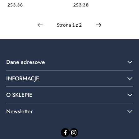
Cena:
Cena:
253.38
253.38
Dane adresowe
INFORMACJE
O SKLEPIE
Newsletter