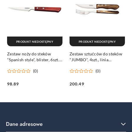
PRODUKT NIEDOSTĘPNY
PRODUKT NIEDOSTĘPNY
Zestaw noży do steków
Zestaw sztućców do steków
"Spanish style", blister, 6szt.,
"JUMBO", 4szt., linia
linia Churrasco, czerwony
Churrasco, ciemny brąz
(0)
(0)
Tramontina
Tramontina
Cena:
Cena:
98.89
200.49
Dane adresowe