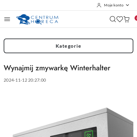
Moje konto
Przejdź do treści głównej
Przejdź do wyszukiwarki
Przejdź do moje konto
Przejdź do menu głównego
Przejdź do stopki
Kategorie
Wynajmij zmywarkę Winterhalter
2024-11-12 20:27:00