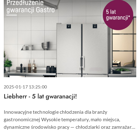
Data
2025-01-17 13:25:00
dodania:
Tytuł
Liebherr - 5 lat gwaranacji!
artykułu:
Treść
Innowacyjne technologie chłodzenia dla branży
artykułu:
gastronomicznej Wysokie temperatury, mało miejsca,
dynamiczne środowisko pracy — chłodziarki oraz zamrażarki
w restauracjach, hotelach i branży cateringowej stawiają