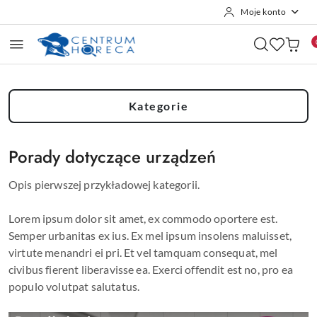
Moje konto
Przejdź do treści głównej
Przejdź do wyszukiwarki
Przejdź do moje konto
Przejdź do menu głównego
Przejdź do stopki
Kategorie
Porady dotyczące urządzeń
Opis pierwszej przykładowej kategorii.
Lorem ipsum dolor sit amet, ex commodo oportere est.
Semper urbanitas ex ius. Ex mel ipsum insolens maluisset,
virtute menandri ei pri. Et vel tamquam consequat, mel
civibus fierent liberavisse ea. Exerci offendit est no, pro ea
populo volutpat salutatus.