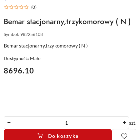
WYPOSAŻENIE
(0)
DLA
GASTRONOMII
Bemar stacjonarny,trzykomorowy ( N )
Symbol:
982256108
Bemar stacjonarny,trzykomorowy ( N )
Dostępność:
Mało
cena:
8696.10
Ilość
szt.
Do koszyka