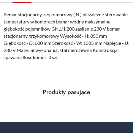
Bemar stacjonarny,trzykomorowy ( N ) niezależne sterowanie
temperatury w komorach bemar wodny maksymalna
głębokość pojemników GN1/1 200 zasilanie 230 V bemar
stacjonarny, trzykomorowy Wysokość - H: 850 mm
Głębokość - D: 600 mm Szerokość - W: 1085 mm Napięcie - U:
230 V Materiał wykonania: stal nierdzewna Konstrukcja:
spawana Ilość komór: 3 szt
Produkty
Produkty pasujące
Pomiń karuzelę produktów
o
statusie: