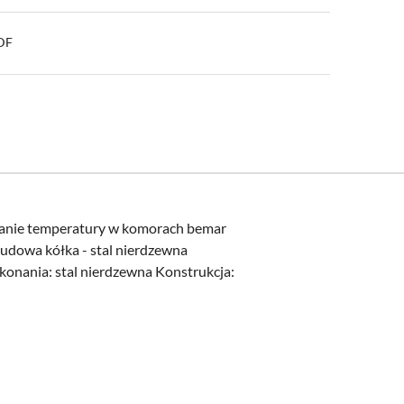
PDF
owanie temperatury w komorach bemar
dowa kółka - stal nierdzewna
onania: stal nierdzewna Konstrukcja: