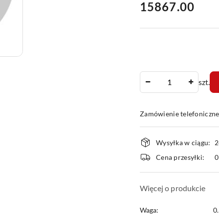
cena:
15867.00
Ilość
szt.
Zamówienie telefoniczn
Dostępność
Wysyłka w ciągu:
2
i
Cena przesyłki:
dostawa
Więcej o produkcie
Waga:
0