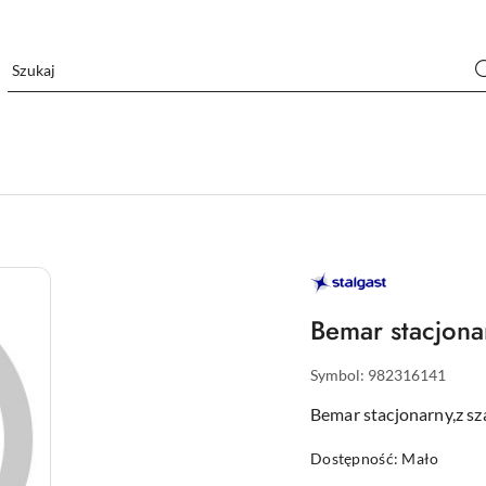
STALGAST
–
WYPOSAŻENIE
DLA
Bemar stacjona
GASTRONOMII
Symbol:
982316141
Bemar stacjonarny,z sz
Dostępność:
Mało