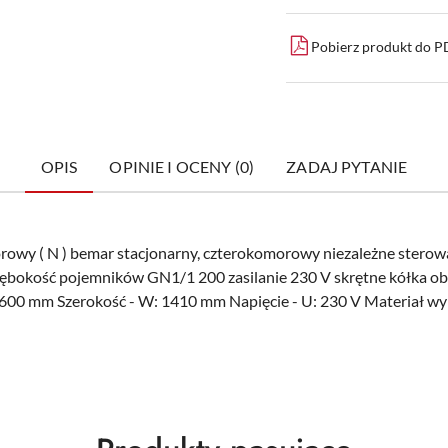
Pobierz produkt do 
OPIS
OPINIE I OCENY (0)
ZADAJ PYTANIE
orowy ( N ) bemar stacjonarny, czterokomorowy niezależne ster
bokość pojemników GN1/1 200 zasilanie 230 V skrętne kółka obu
600 mm Szerokość - W: 1410 mm Napięcie - U: 230 V Materiał wyk