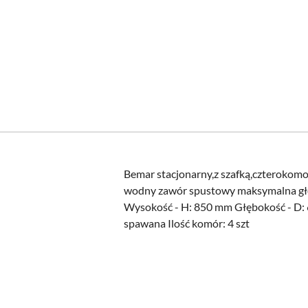
Bemar stacjonarny,z szafką,czterokom
wodny zawór spustowy maksymalna głę
Wysokość - H: 850 mm Głębokość - D: 
spawana Ilość komór: 4 szt