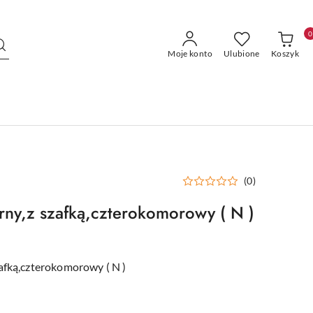
0
Moje konto
Ulubione
Koszyk
(0)
rny,z szafką,czterokomorowy ( N )
afką,czterokomorowy ( N )