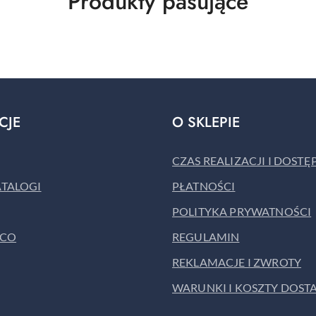
Produkty
Produkty pasujące
o
statusie:
CJE
O SKLEPIE
CZAS REALIZACJI I DOST
ATALOGI
PŁATNOŚCI
POLITYKA PRYWATNOŚCI
ACO
REGULAMIN
REKLAMACJE I ZWROTY
WARUNKI I KOSZTY DOST