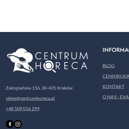
Pomiń karuzelę produktów
INFORMA
BLOG
CENNIKI/K
KONTAKT
Zakopiańska 156, 30-435 Kraków
O NAS - EV
sklep@centrumhoreca.pl
+48 509 016 299