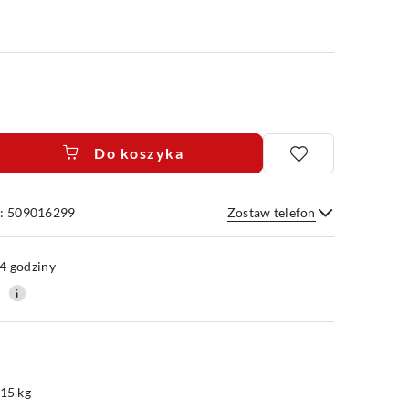
Do koszyka
e: 509016299
Zostaw telefon
Wyślij
4 godziny
0
.15 kg