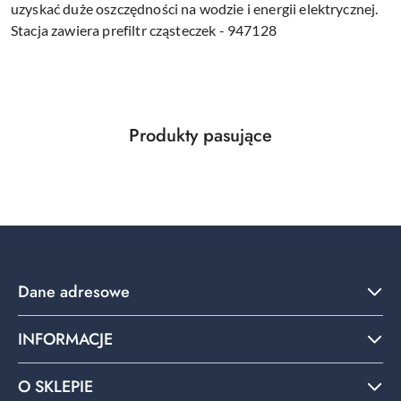
uzyskać duże oszczędności na wodzie i energii elektrycznej.
Stacja zawiera prefiltr cząsteczek - 947128
Produkty
Produkty pasujące
Pomiń karuzelę produktów
o
statusie:
Dane adresowe
INFORMACJE
O SKLEPIE