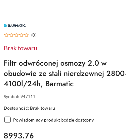
BARMATIC
–
PROFESJONALNE
(0)
KOSTKARKI
I
SPRZĘT
Brak towaru
BAROWY
Filtr odwróconej osmozy 2.0 w
obudowie ze stali nierdzewnej 2800-
4100l/24h, Barmatic
Symbol:
947111
Dostępność:
Brak towaru
Powiadom gdy produkt będzie dostępny
cena:
8993.76