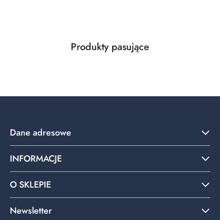
Produkty
Produkty pasujące
Pomiń karuzelę produktów
o
statusie:
Dane adresowe
INFORMACJE
O SKLEPIE
Newsletter