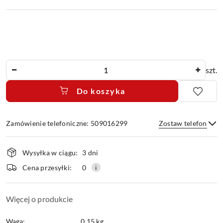
Ilość
szt.
Do koszyka
Zamówienie telefoniczne: 509016299
Zostaw telefon
Dostępność
Wysyłka w ciągu:
3 dni
i
dostawa
Wyślij
Cena przesyłki:
0
Więcej o produkcie
Waga:
0.15 kg