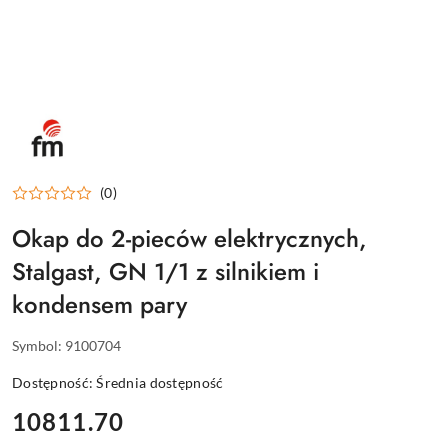
FM
INDUSTRIAL
-
INNOWACYJNE
PIECE
GASTRONOMICZNE
DLA
(0)
PROFESJONALISTÓW
Okap do 2-pieców elektrycznych,
Stalgast, GN 1/1 z silnikiem i
kondensem pary
Symbol:
9100704
Dostępność:
Średnia dostępność
cena:
10811.70