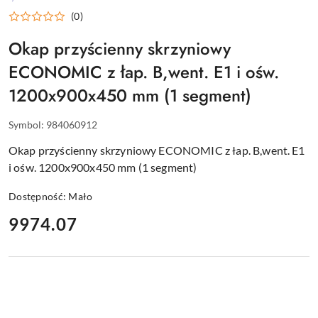
WYPOSAŻENIE
(0)
DLA
GASTRONOMII
Okap przyścienny skrzyniowy
ECONOMIC z łap. B,went. E1 i ośw.
1200x900x450 mm (1 segment)
Symbol:
984060912
Okap przyścienny skrzyniowy ECONOMIC z łap. B,went. E1
i ośw. 1200x900x450 mm (1 segment)
Dostępność:
Mało
cena:
9974.07