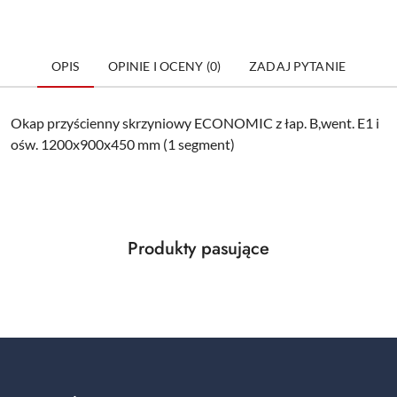
OPIS
OPINIE I OCENY (0)
ZADAJ PYTANIE
Okap przyścienny skrzyniowy ECONOMIC z łap. B,went. E1 i
ośw. 1200x900x450 mm (1 segment)
Produkty
Produkty pasujące
Pomiń karuzelę produktów
o
statusie: