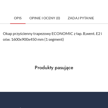
OPIS
OPINIE I OCENY (0)
ZADAJ PYTANIE
Okap przyścienny trapezowy ECONOMIC z łap. B,went. E2 i
ośw. 1600x900x450 mm (1 segment)
Produkty
Produkty pasujące
Pomiń karuzelę produktów
o
statusie: