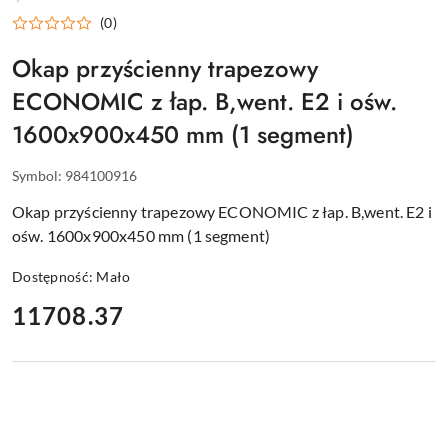
WYPOSAŻENIE
(0)
DLA
GASTRONOMII
Okap przyścienny trapezowy
ECONOMIC z łap. B,went. E2 i ośw.
1600x900x450 mm (1 segment)
Symbol:
984100916
Okap przyścienny trapezowy ECONOMIC z łap. B,went. E2 i
ośw. 1600x900x450 mm (1 segment)
Dostępność:
Mało
cena:
11708.37