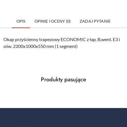
OPIS
OPINIE I OCENY (0)
ZADAJ PYTANIE
Okap przyścienny trapezowy ECONOMIC z łap. B,went. E3 i
ośw. 2200x1000x550 mm (1 segment)
Produkty
Produkty pasujące
Pomiń karuzelę produktów
o
statusie: