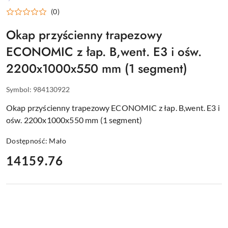
WYPOSAŻENIE
(0)
DLA
GASTRONOMII
Okap przyścienny trapezowy
ECONOMIC z łap. B,went. E3 i ośw.
2200x1000x550 mm (1 segment)
Symbol:
984130922
Okap przyścienny trapezowy ECONOMIC z łap. B,went. E3 i
ośw. 2200x1000x550 mm (1 segment)
Dostępność:
Mało
cena:
14159.76